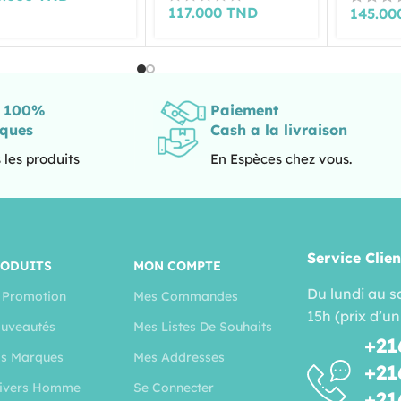
117.000
TND
145.0
s 100%
Paiement
iques
Cash a la livraison
 les produits
En Espèces chez vous.
Service Clien
RODUITS
MON COMPTE
Du lundi au s
 Promotion
Mes Commandes
15h (prix d’un
uveautés
Mes Listes De Souhaits
+21
s Marques
Mes Addresses
+21
ivers Homme
Se Connecter
+21