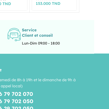
153.000
TND
48.000
TND
00
TND
Service
Client et conseil
Lun-Dim 09:00 - 18:00
t
amedi de 8h à 19h et le dimanche de 9h à
 appel local)
6 79 702 070
6 79 702 050
6 29 702 050