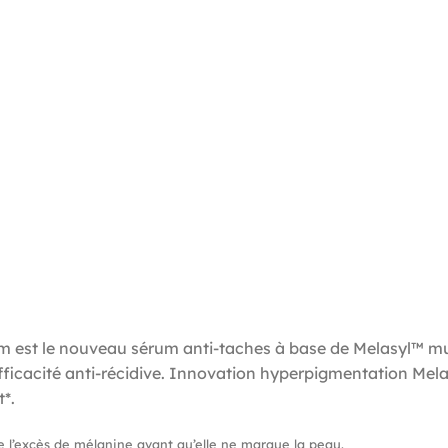
rum est le nouveau sérum anti-taches à base de Melasyl™ m
ficacité anti-récidive. Innovation hyperpigmentation Melas
. ​
 l’excès de mélanine avant qu’elle ne marque la peau.