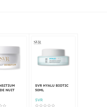
NSITIUM
SVR HYALU BIOTIC
SVR HYDRAL
DE NUIT
50ML
CRÈME LEGE
SVR
SVR