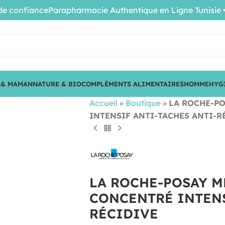
nfiance
Parapharmacie Authentique en Ligne Tunisie • Prod
 & MAMAN
NATURE & BIO
COMPLÉMENTS ALIMENTAIRES
HOMME
HYG
Accueil
»
Boutique
»
LA ROCHE-P
INTENSIF ANTI-TACHES ANTI-R
LA ROCHE-POSAY M
CONCENTRÉ INTENS
RÉCIDIVE