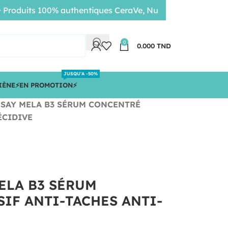
uits 100% authentiques CeraVe, Nuxe, Bioderma • Livraison
0
0.000
TND
JUSQU'A -50%
IÈNE
⚡️EN PROMOTION⚡️
OSAY MELA B3 SÉRUM CONCENTRÉ
ÉCIDIVE
ELA B3 SÉRUM
IF ANTI-TACHES ANTI-