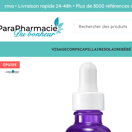
• Livraison rapide 24-48h • Plus de 3000 références de co
VISAGE
CORPS
CAPILLAIRE
SOLAIRE
BÉBÉ
ÉPUISÉ