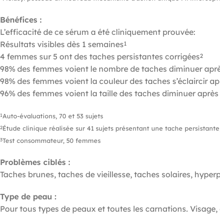
Bénéfices : ​
L’efficacité de ce sérum a été cliniquement prouvée:​
Résultats visibles dès 1 semaines
1
4 femmes sur 5 ont des taches persistantes corrigées
2
98% des femmes voient le nombre de taches diminuer apr
98% des femmes voient la couleur des taches s’éclaircir a
96% des femmes voient la taille des taches diminuer aprè
Auto-évaluations, 70 et 53 sujets​
1
Étude clinique réalisée sur 41 sujets présentant une tache persistant
2
Test consommateur, 50 femmes
3
Problèmes ciblés :
Taches brunes, taches de vieillesse, taches solaires, hyper
Type de peau :
Pour tous types de peaux et toutes les carnations. Visage, 