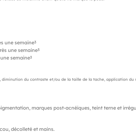
ès une semaine
3
près une semaine
3
s une semaine
3
e, diminution du contraste et/ou de la taille de la tache, application 
pigmentation, marques post-acnéiques, teint terne et irrégul
cou, décolleté et mains.