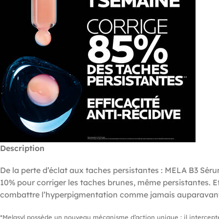
Description
De la perte d’éclat aux taches persistantes : MELA B3 Sé
10% pour corriger les taches brunes, même persistantes. Ef
combattre l’hyperpigmentation comme jamais auparavant*
*Melasyl possède un nouveau mécanisme d’action unique : il intercepte