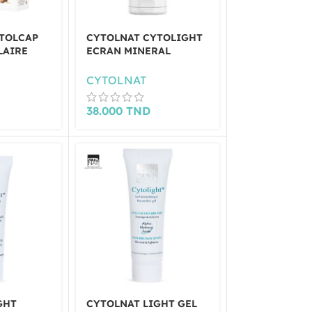
TOLCAP
CYTOLNAT CYTOLIGHT
LAIRE
ECRAN MINERAL
50 ML
TEINTEE ANTI TAHES
SPF50+ 50ML
CYTOLNAT
38.000
TND
GHT
CYTOLNAT LIGHT GEL