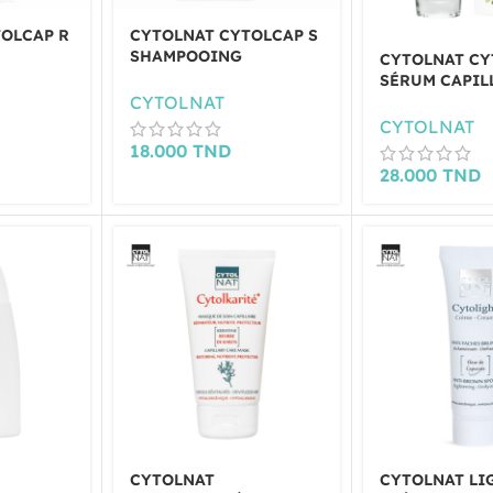
OLCAP R
CYTOLNAT CYTOLCAP S
SHAMPOOING
CYTOLNAT CY
00ML
SEBOREGULATEUR
SÉRUM CAPIL
200ML
RÉPARATEUR 
CYTOLNAT
CYTOLNAT
18.000
TND
28.000
TND
CYTOLNAT
CYTOLNAT LI