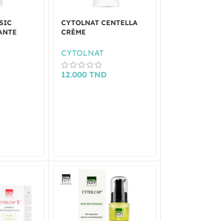
SIC
CYTOLNAT CENTELLA
ANTE
CRÈME
R 50ML
DERMATOLOGIQUE
RÉPARATRICE 15ML
CYTOLNAT
12.000
TND