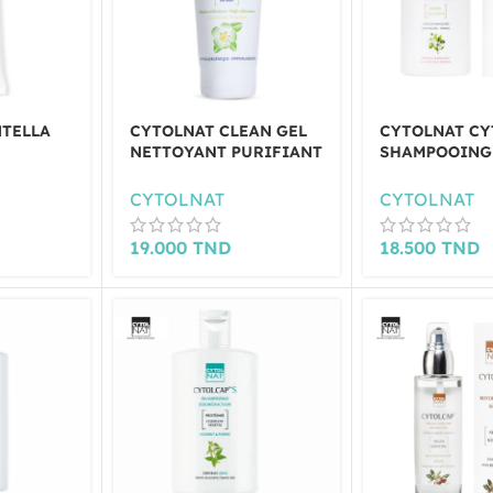
NTELLA
CYTOLNAT CLEAN GEL
CYTOLNAT CY
NETTOYANT PURIFIANT
SHAMPOOING
IQUE
175ML
FORTIFIANT 
50ML
CYTOLNAT
CYTOLNAT
19.000
TND
18.500
TND