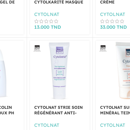
GEL DE
CYTOLKARITÉ MASQUE
CRÈME
IME 100
DE SOIN CAPILLAIRE
ÉCLAIRCISSA
150ML
CYTOLNAT
CYTOLNAT
13.000
TND
33.000
TND
COLIN
CYTOLNAT STRIE SOIN
CYTOLNAT SU
OUX PH
RÉGÉNÉRANT ANTI-
MINÉRAL TEI
L
VERGETURES 50ML
DORE SPF50+
CYTOLNAT
CYTOLNAT