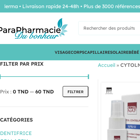
a • Livraison rapide 24-48h • Plus de 3000 références de 
VISAGE
CORPS
CAPILLAIRE
SOLAIRE
BÉBÉ
FILTER PAR PRIX
Accueil
»
CYTOL
Prix :
0 TND
—
60 TND
FILTRER
CATÉGORIES
DENTIFRICE