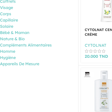
Coffrets
Visage
Corps
Capillaire
Solaire
CYTOLNAT CE
Bébé & Maman
CRÈME
Nature & Bio
DERMATOLOG
RÉPARATRICE 
Compléments Alimentaires
CYTOLNAT
Homme
20.000
TND
Hygiène
Appareils De Mesure