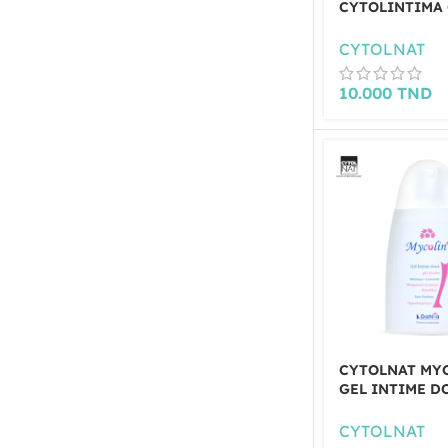
CYTOLINTIMA 
TOILETTE INT
ML
CYTOLNAT
10.000
TND
CYTOLNAT MY
GEL INTIME D
ALCALIN 100M
CYTOLNAT