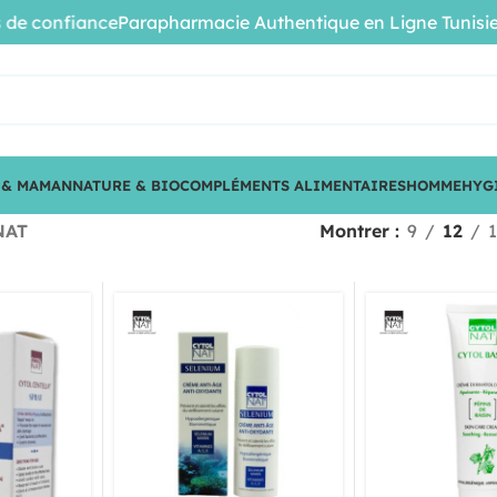
confiance
Parapharmacie Authentique en Ligne Tunisie • Pr
 & MAMAN
NATURE & BIO
COMPLÉMENTS ALIMENTAIRES
HOMME
HYG
NAT
Montrer
9
12