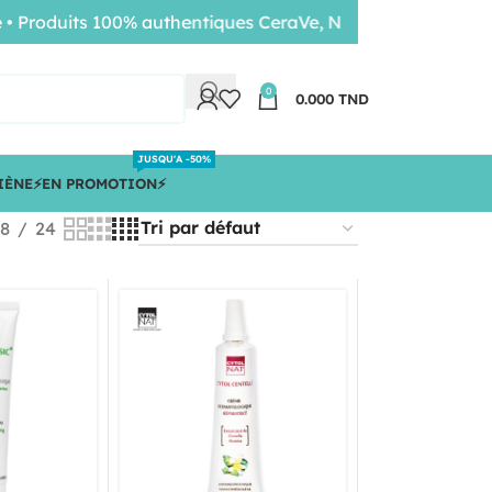
oduits 100% authentiques CeraVe, Nuxe, Bioderma • Livrais
0
0.000
TND
JUSQU'A -50%
IÈNE
⚡️EN PROMOTION⚡️
18
24