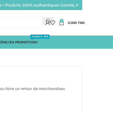
 Produits 100% authentiques CeraVe, Nuxe, Bioderma • Livr
0
0.000
TND
JUSQU'A -50%
IÈNE
⚡️EN PROMOTION⚡️
 ou faire un retour de marchandises