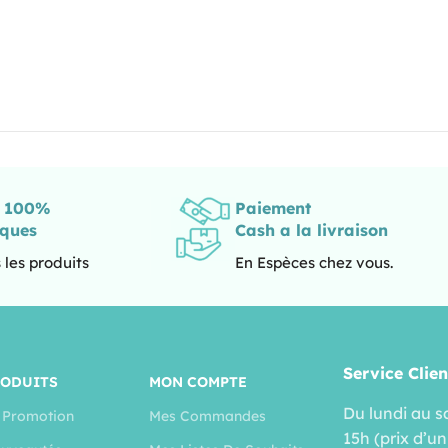
s 100%
Paiement
iques
Cash a la livraison
 les produits
En Espèces chez vous.
Service Clien
RODUITS
MON COMPTE
Du lundi au s
 Promotion
Mes Commandes
15h (prix d’un