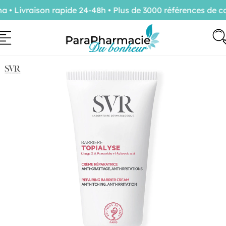
 Livraison rapide 24-48h • Plus de 3000 références de con