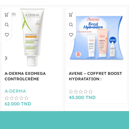
A-DERMA EXOMEGA
AVENE – COFFRET BOOST
CONTROLCRÈME
HYDRATATION :
ÉMOLLIENTE 200ML
HYDRANCE CREME RICHE
+ GEL NETTOYANT
A-DERMA
XERACALM ET SERUM
45.000
TND
HYDRANCE BOOST 10ML
62.000
TND
OFFERTS