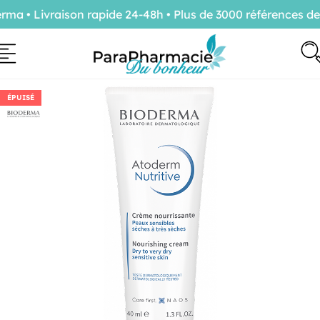
a • Livraison rapide 24-48h • Plus de 3000 références de 
ÉPUISÉ