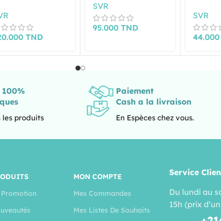
SVR
VR
SVR
95.000
TND
20.000
TND
44.00
s 100%
Paiement
iques
Cash a la livraison
 les produits
En Espèces chez vous.
Service Clien
RODUITS
MON COMPTE
Du lundi au s
 Promotion
Mes Commandes
15h (prix d’un
uveautés
Mes Listes De Souhaits
+21