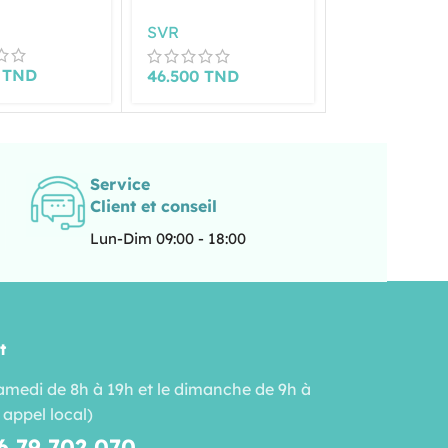
FL150ML
SVR
SVR
0
TND
47.000
TND
46.500
TND
Service
Client et conseil
Lun-Dim 09:00 - 18:00
t
amedi de 8h à 19h et le dimanche de 9h à
 appel local)
6 79 702 070