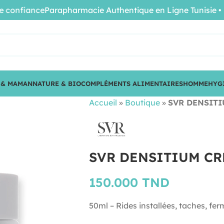
fiance
Parapharmacie Authentique en Ligne Tunisie • Produ
 & MAMAN
NATURE & BIO
COMPLÉMENTS ALIMENTAIRES
HOMME
HYG
Accueil
»
Boutique
»
SVR DENSIT
SVR DENSITIUM C
150.000
TND
50ml – Rides installées, taches, fe