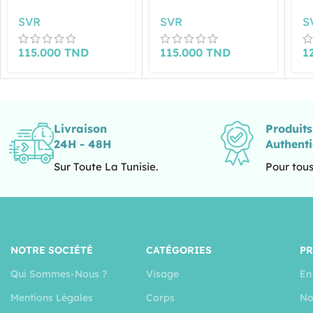
SVR
SVR
S
115.000
TND
115.000
TND
1
Livraison
Produit
24H - 48H
Authent
Sur Toute La Tunisie.
Pour tous
NOTRE SOCIÉTÉ
CATÉGORIES
P
Qui Sommes-Nous ?
Visage
En
Mentions Légales
Corps
No