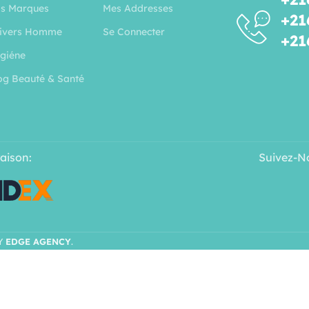
s Marques
Mes Addresses
+21
ivers Homme
Se Connecter
+21
giéne
og Beauté & Santé
raison:
Suivez-N
Y
EDGE AGENCY
.