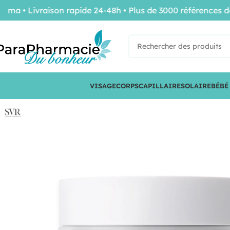
 Livraison rapide 24-48h • Plus de 3000 références de con
VISAGE
CORPS
CAPILLAIRE
SOLAIRE
BÉBÉ