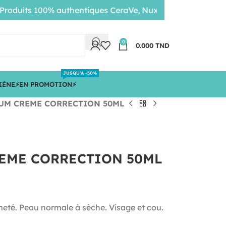
its 100% authentiques CeraVe, Nuxe, Bioderma • Livraison
0
0.000
TND
JUSQU'A -50%
IÈNE
⚡️EN PROMOTION⚡️
IUM CREME CORRECTION 50ML
REME CORRECTION 50ML
rmeté. Peau normale à sèche. Visage et cou.