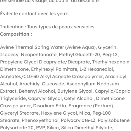
l’ensemble du visage, du cou et du décolleté.
Éviter le contact avec les yeux.
Indication
:
Tous types de peaux sensibles.
Composition :
Avène Thermal Spring Water (Avène Aqua), Glycerin,
Isodecyl Neopentanoate, Methyl Gluceth-20, Peg-12,
Propylene Glycol Dicaprylate/Dicaprate, Triethylhexanoin
Dimethicone, Ethylhexyl Palmitate, 1-2 Hexanediol,
Acrylates/C10-30 Alkyl Acrylate Crosspolymer, Arachidyl
Alcohol, Arachidyl Glucoside, Ascophyllum Nodosum
Extract, Behenyl Alcohol, Butylene Glycol, Caprylic/Capric
Triglyceride, Caprylyl Glycol, Cetyl Alcohol, Dimethicone
Crosspolymer, Disodium Edta, Fragrance (Parfum),
Glyceryl Stearate, Hexylene Glycol, Mica, Peg-100
Stearate, Phenoxyethanol, Polyacrylate-13, Polyisobutene
Polysorbate 20, PVP, Silica, Silica Dimethyl Silylate,