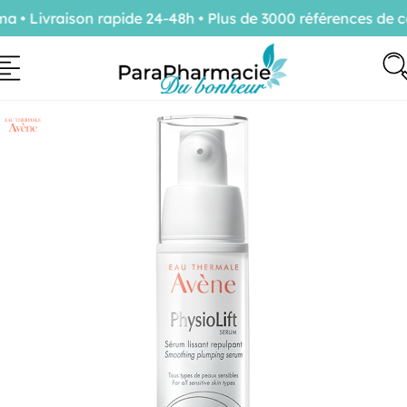
 Livraison rapide 24-48h • Plus de 3000 références de co