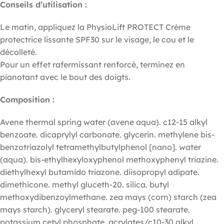
Conseils d’utilisation :
Le matin, appliquez la PhysioLift PROTECT Crème
protectrice lissante SPF30 sur le visage, le cou et le
décolleté.
Pour un effet rafermissant renforcé, terminez en
pianotant avec le bout des doigts.
Composition :
Avene thermal spring water (avene aqua). c12-15 alkyl
benzoate. dicaprylyl carbonate. glycerin. methylene bis-
benzotriazolyl tetramethylbutylphenol [nano]. water
(aqua). bis-ethylhexyloxyphenol methoxyphenyl triazine.
diethylhexyl butamido triazone. diisopropyl adipate.
dimethicone. methyl gluceth-20. silica. butyl
methoxydibenzoylmethane. zea mays (corn) starch (zea
mays starch). glyceryl stearate. peg-100 stearate.
potassium cetyl phosphate. acrylates/c10-30 alkyl