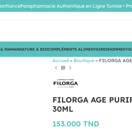
iance
Parapharmacie Authentique en Ligne Tunisie • Produit
 & MAMAN
NATURE & BIO
COMPLÉMENTS ALIMENTAIRES
HOMME
HYG
Accueil
»
Boutique
»
FILORGA AGE
FILORGA AGE PURI
30ML
153.000
TND