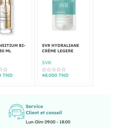
NSITIUM BI-
SVR HYDRALIANE
SVR SEBIAC
30 ML
CRÈME LEGERE
EAU MICELLA
400 ML
SVR
SVR
0
TND
48.000
TND
47.000
TND
Service
Client et conseil
Lun-Dim 09:00 - 18:00