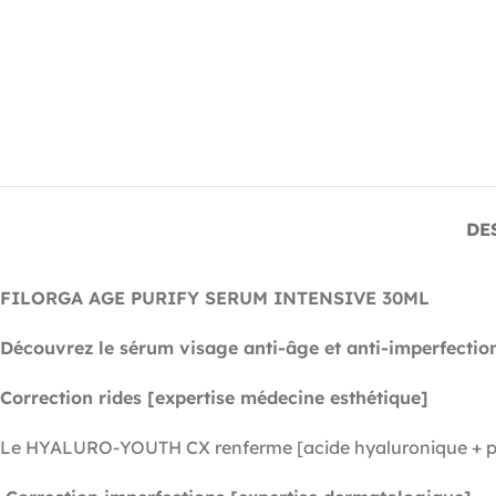
DE
FILORGA AGE PURIFY SERUM INTENSIVE 30ML
Découvrez le sérum visage anti-âge et anti-imperfection
Correction rides [expertise médecine esthétique]
Le HYALURO-YOUTH CX renferme [acide hyaluronique + pept