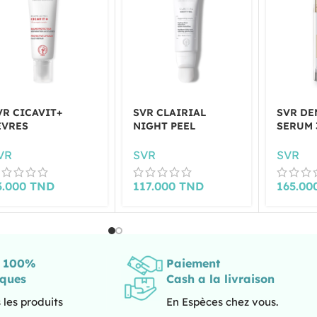
VR CICAVIT+
SVR CLAIRIAL
SVR DE
EVRES
NIGHT PEEL
SERUM 
VR
SVR
SVR
3.000
TND
117.000
TND
165.00
s 100%
Paiement
iques
Cash a la livraison
 les produits
En Espèces chez vous.