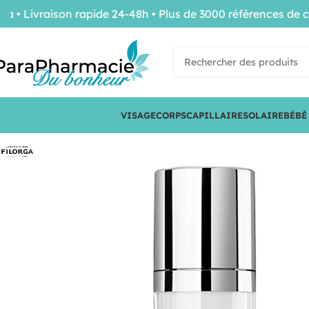
ivraison rapide 24-48h • Plus de 3000 références de conf
VISAGE
CORPS
CAPILLAIRE
SOLAIRE
BÉBÉ