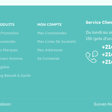
Service Clien
RODUITS
MON COMPTE
Du lundi au s
 Promotion
Mes Commandes
15h (prix d’un
uveautés
Mes Listes De Souhaits
+21
s Marques
Mes Addresses
+21
ivers Homme
Se Connecter
+21
giéne
og Beauté & Santé
raison:
Suivez-N