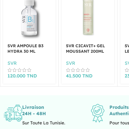
SVR AMPOULE B3
SVR CICAVIT+ GEL
S
HYDRA 30 ML
MOUSSANT 200ML
L
SVR
SVR
S
120.000
TND
41.500
TND
2
Livraison
Produit
24H - 48H
Authent
Sur Toute La Tunisie.
Pour tous