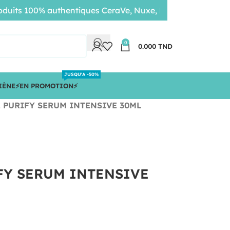
s 100% authentiques CeraVe, Nuxe, Bioderma • Livraison r
0
0.000
TND
JUSQU'A -50%
IÈNE
⚡️EN PROMOTION⚡️
 PURIFY SERUM INTENSIVE 30ML
FY SERUM INTENSIVE