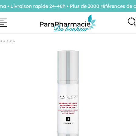
• Livraison rapide 24-48h • Plus de 3000 références de co