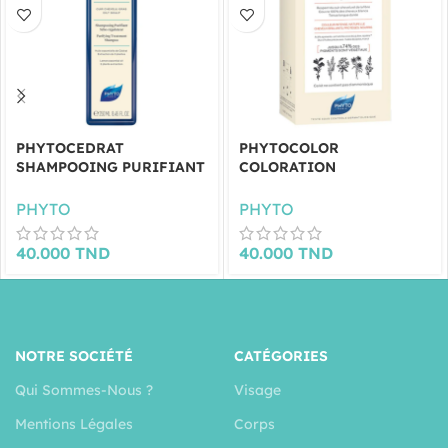
PHYTOCEDRAT
PHYTOCOLOR
SHAMPOOING PURIFIANT
COLORATION
SÉBO-RÉGULATEUR 250ML
PERMANENTE BLOND
CUIVRÉ DORÉ-7.43
PHYTO
PHYTO
40.000
TND
40.000
TND
NOTRE SOCIÉTÉ
CATÉGORIES
Qui Sommes-Nous ?
Visage
Mentions Légales
Corps