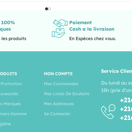
s 100%
Paiement
iques
Cash a la livraison
 les produits
En Espèces chez vous.
Service Clien
RODUITS
MON COMPTE
Du lundi au s
 Promotion
Mes Commandes
15h (prix d’un
uveautés
Mes Listes De Souhaits
+21
s Marques
Mes Addresses
+21
ivers Homme
Se Connecter
+21
giéne