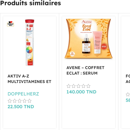
Produits similaires
AVENE – COFFRET
ECLAT : SERUM
AKTIV A-Z
F
VITAMIN ACTIV CG +
MULTIVITAMINES ET
A
GELEE GOMMANTE
MINERAUX 15
6
DOUCEUR 50ML
140.000
TND
COMPRIMES
DOPPELHERZ
OFFERTE
EFFERVESCENTS
5
22.500
TND