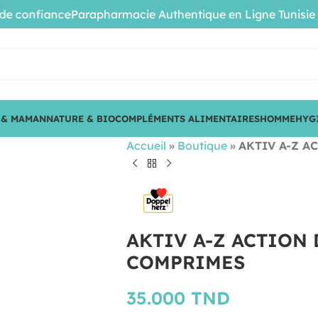
onfiance
Parapharmacie Authentique en Ligne Tunisie • Pro
 & MAMAN
NATURE & BIO
COMPLÉMENTS ALIMENTAIRES
HOMME
HYG
Accueil
»
Boutique
»
AKTIV A-Z A
AKTIV A-Z ACTION
COMPRIMES
35.000
TND