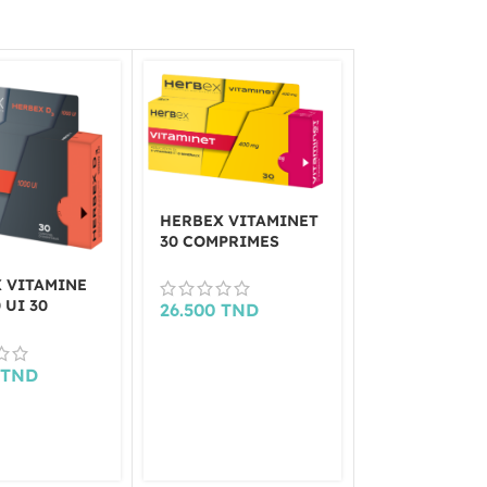
HERBEX VITAMINET
30 COMPRIMES
 VITAMINE
KELA MAG – 
 UI 30
GELULES
26.500
TND
IMES
17.000
TND
0
TND