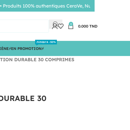
duits 100% authentiques CeraVe, Nuxe, Bioderma • Livraiso
0
0.000
TND
JUSQU'A -50%
IÈNE
⚡️EN PROMOTION⚡️
CTION DURABLE 30 COMPRIMES
 DURABLE 30