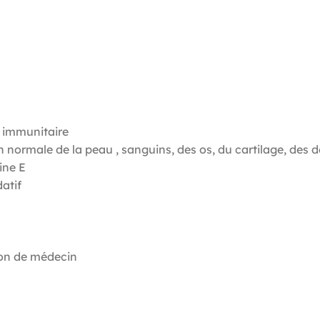
 immunitaire
n normale de la peau , sanguins, des os, du cartilage, des 
ine E
datif
tion de médecin