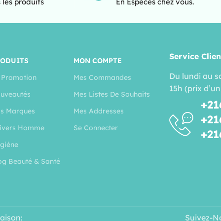
 les produits
En Espèces chez vous.
Service Clien
RODUITS
MON COMPTE
Du lundi au s
 Promotion
Mes Commandes
15h (prix d’un
uveautés
Mes Listes De Souhaits
+21
s Marques
Mes Addresses
+21
ivers Homme
Se Connecter
+21
giéne
og Beauté & Santé
raison:
Suivez-N