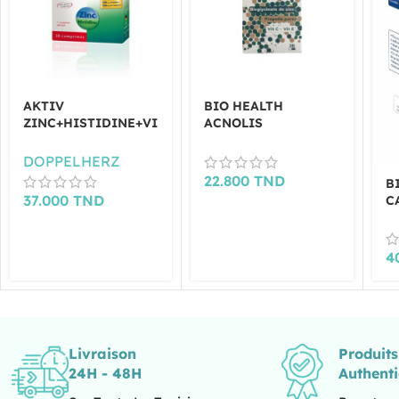
AKTIV
BIO HEALTH
ZINC+HISTIDINE+VI
ACNOLIS
TAMINE C 30
,30GELULES
COMPRIMES
DOPPELHERZ
22.800
TND
B
37.000
TND
C
G
4
Livraison
Produit
24H - 48H
Authent