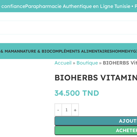
fiance
Parapharmacie Authentique en Ligne Tunisie • Produ
 & MAMAN
NATURE & BIO
COMPLÉMENTS ALIMENTAIRES
HOMME
HYG
Accueil
»
Boutique
»
BIOHERBS Vit
BIOHERBS VITAMIN
34.500
TND
AJOUT
ACHETE