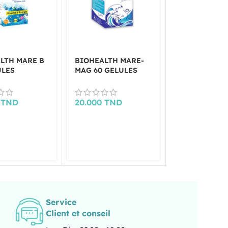
LTH MARE B
BIOHEALTH MARE-
BIOHEALTH 
ULES
MAG 60 GELULES
MAG 30 GELU
0
TND
20.000
TND
19.000
TND
Service
Client et conseil