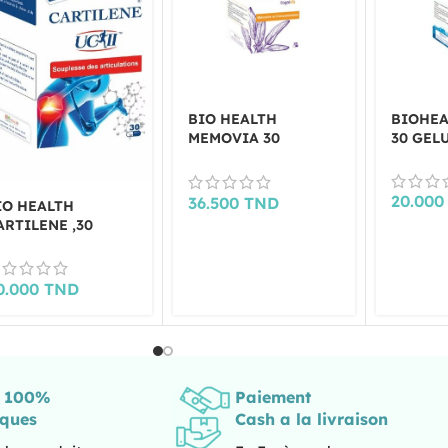
BIO HEALTH
BIOHEA
MEMOVIA 30
30 GEL
GELULES
20.00
36.500
TND
IO HEALTH
ARTILENE ,30
ELULES
0.000
TND
s 100%
Paiement
iques
Cash a la livraison