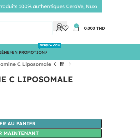
its 100% authentiques CeraVe, Nuxe, Bioderma • Livraison 
0
0.000
TND
JUSQU'A -50%
IÈNE
⚡️EN PROMOTION⚡️
amine C Liposomale
E C LIPOSOMALE
ER AU PANIER
R MAINTENANT