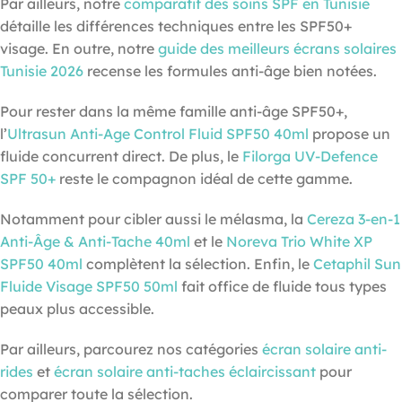
Par ailleurs, notre
comparatif des soins SPF en Tunisie
détaille les différences techniques entre les SPF50+
visage. En outre, notre
guide des meilleurs écrans solaires
Tunisie 2026
recense les formules anti-âge bien notées.
Pour rester dans la même famille anti-âge SPF50+,
l’
Ultrasun Anti-Age Control Fluid SPF50 40ml
propose un
fluide concurrent direct. De plus, le
Filorga UV-Defence
SPF 50+
reste le compagnon idéal de cette gamme.
Notamment pour cibler aussi le mélasma, la
Cereza 3-en-1
Anti-Âge & Anti-Tache 40ml
et le
Noreva Trio White XP
SPF50 40ml
complètent la sélection. Enfin, le
Cetaphil Sun
Fluide Visage SPF50 50ml
fait office de fluide tous types
peaux plus accessible.
Par ailleurs, parcourez nos catégories
écran solaire anti-
rides
et
écran solaire anti-taches éclaircissant
pour
comparer toute la sélection.