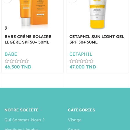
BABE CRÈME SOLAIRE
CETAPHIL SUN LIGHT GEL
LÉGÈRE SPF50+ 50ML
SPF 50+ 50ML
BABE
CETAPHIL
46.500
TND
47.000
TND
NOTRE SOCIÉTÉ
CATÉGORIES
Qui Sommes-Nous ?
Visage
Mentions Légales
Corps