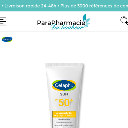
vraison rapide 24-48h • Plus de 3000 références de confia