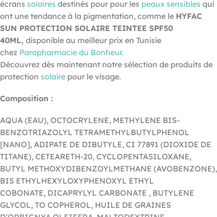
écrans
solaires
destinés pour pour les
peaux sensibles
qui
ont une tendance à la pigmentation, comme le
HYFAC
SUN PROTECTION SOLAIRE TEINTEE SPF50
40ML
,
disponible au meilleur prix en Tunisie
chez
Parapharmacie du Bonheur.
Découvrez dès maintenant notre sélection de produits de
protection
solaire
pour le visage.
Composition :
AQUA (EAU), OCTOCRYLENE, METHYLENE BIS-
BENZOTRIAZOLYL TETRAMETHYLBUTYLPHENOL
[NANO], ADIPATE DE DIBUTYLE, CI 77891 (DIOXIDE DE
TITANE), CETEARETH-20, CYCLOPENTASILOXANE,
BUTYL METHOXYDIBENZOYLMETHANE (AVOBENZONE),
BIS ETHYLHEXYLOXYPHENOXYL ETHYL
COBONATE, DICAPRYLYL CARBONATE , BUTYLENE
GLYCOL, TO COPHEROL, HUILE DE GRAINES
D’ORBIGNYA OLEIFERA, MALTODEXTRINE,