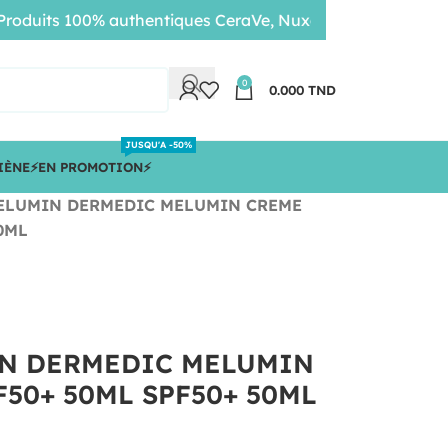
uits 100% authentiques CeraVe, Nuxe, Bioderma • Livraison
0
0.000
TND
JUSQU'A -50%
IÈNE
⚡️EN PROMOTION⚡️
ELUMIN DERMEDIC MELUMIN CREME
0ML
N DERMEDIC MELUMIN
50+ 50ML SPF50+ 50ML