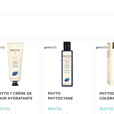
HYTO 7 CRÈME DE
PHYTO
PHYTO
OUR HYDRATANTE
PHYTOCYANE
COLOR
HEVEUX SECS 50ML
SHAMPOING
PERMA
TRAITANT
BLOND 
HYTO
PHYTO
PHYTO
DENSIFIANT 250 ML
DORÉ-8