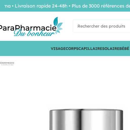
• Livraison rapide 24-48h • Plus de 3000 références de co
VISAGE
CORPS
CAPILLAIRE
SOLAIRE
BÉBÉ