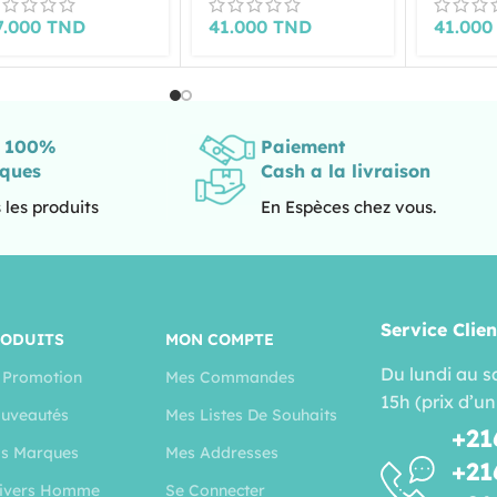
7.000
TND
41.000
TND
41.00
s 100%
Paiement
iques
Cash a la livraison
 les produits
En Espèces chez vous.
Service Clien
RODUITS
MON COMPTE
Du lundi au s
 Promotion
Mes Commandes
15h (prix d’un
uveautés
Mes Listes De Souhaits
+21
s Marques
Mes Addresses
+21
ivers Homme
Se Connecter