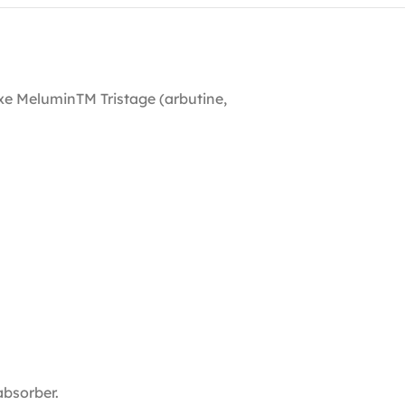
xe MeluminTM Tristage (arbutine,
absorber.