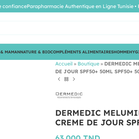
nfiance
Parapharmacie Authentique en Ligne Tunisie • Prod
 & MAMAN
NATURE & BIO
COMPLÉMENTS ALIMENTAIRES
HOMME
HYG
Accueil
»
Boutique
»
DERMEDIC M
DE JOUR SPF50+ 50ML SPF50+ 5
DERMEDIC MELUMI
CREME DE JOUR SPF
63.000
TND