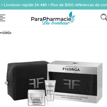
ivraison rapide 24-48h • Plus de 3000 références de confi