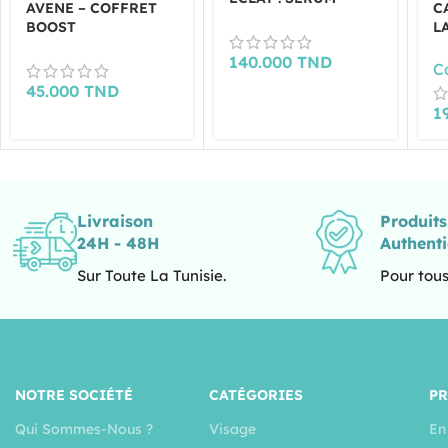
AVENE – COFFRET
C
VITAMIN ACTIV CG +
BOOST
L
GELEE GOMMANTE
HYDRATATION :
F
DOUCEUR 50ML
140.000
TND
HYDRANCE CREME
C
OFFERTE
RICHE + GEL
45.000
TND
NETTOYANT
1
XERACALM ET
SERUM HYDRANCE
BOOST 10ML
OFFERTS
Livraison
Produit
24H - 48H
Authent
Sur Toute La Tunisie.
Pour tous
NOTRE SOCIÉTÉ
CATÉGORIES
P
Qui Sommes-Nous ?
Visage
En