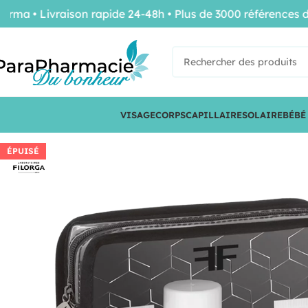
 Livraison rapide 24-48h • Plus de 3000 références de con
VISAGE
CORPS
CAPILLAIRE
SOLAIRE
BÉBÉ
ÉPUISÉ