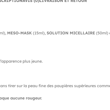
SCRIPTION
AVIS (0)
LIVRAISON ET RETOUR
ml),
MESO-MASK
(15ml),
SOLUTION MICELLAIRE
(50ml) 
d’apparence plus jeune.
sans tirer sur la peau fine des paupières supérieures comme
voque aucune rougeur.