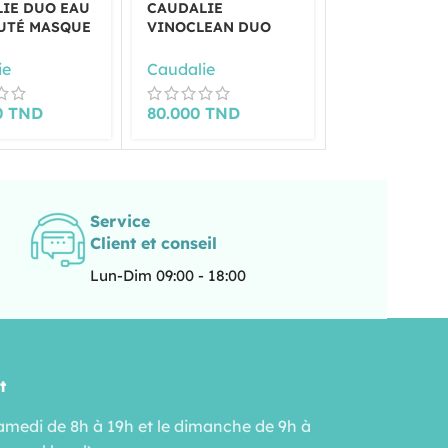
IE DUO EAU
CAUDALIE
LUXÉOL ROU
UTÉ MASQUE
VINOCLEAN DUO
BOUCLES
DOUBLE NETTOYAGE
LUXEOL
ie
Caudalie
132.000
TN
0
TND
80.000
TND
Service
Client et conseil
Lun-Dim 09:00 - 18:00
t
amedi de 8h à 19h et le dimanche de 9h à