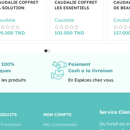
AUDALIE COFFRET
CAUDALIE COFFRET
CAUDAL
A SOLUTION
LES ESSENTIELS
DE BEA
ERMETÉ
CORPS NUTRITION
DETOX
audalie
Caudalie
Caudal
95.000
TND
101.000
TND
157.00
s 100%
Paiement
iques
Cash a la livraison
 les produits
En Espèces chez vous.
Service Clien
RODUITS
MON COMPTE
Du lundi au s
 Promotion
Mes Commandes