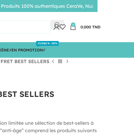
its 100% authentiques CeraVe, Nuxe, Bioderma • Livraison 
0
0.000
TND
JUSQU'A -50%
IÈNE
⚡️EN PROMOTION⚡️
FRET BEST SELLERS
BEST SELLERS
on limitée une sélection de best-sellers à
 “anti-âge” comprend les produits suivants