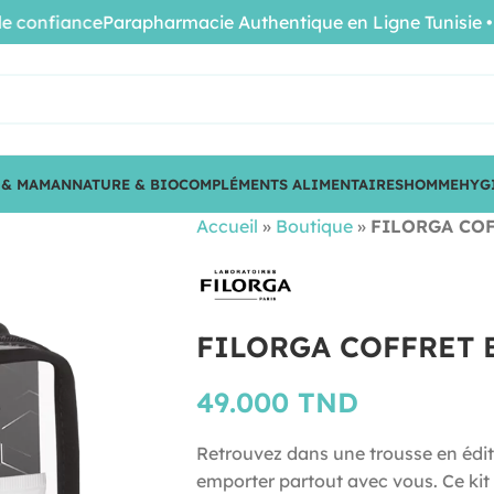
fiance
Parapharmacie Authentique en Ligne Tunisie • Produ
 & MAMAN
NATURE & BIO
COMPLÉMENTS ALIMENTAIRES
HOMME
HYG
Accueil
»
Boutique
»
FILORGA COF
FILORGA COFFRET 
49.000
TND
Retrouvez dans une trousse en éditi
emporter partout avec vous. Ce kit