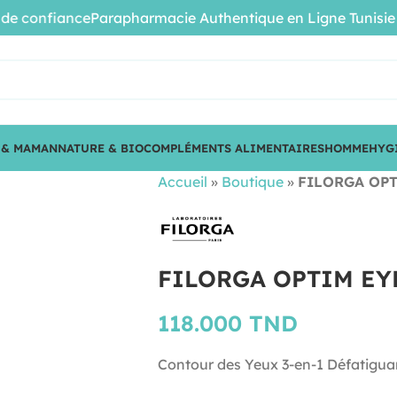
confiance
Parapharmacie Authentique en Ligne Tunisie • Pro
 & MAMAN
NATURE & BIO
COMPLÉMENTS ALIMENTAIRES
HOMME
HYG
Accueil
»
Boutique
»
FILORGA OPT
FILORGA OPTIM EY
118.000
TND
Contour des Yeux 3-en-1 Défatiguan