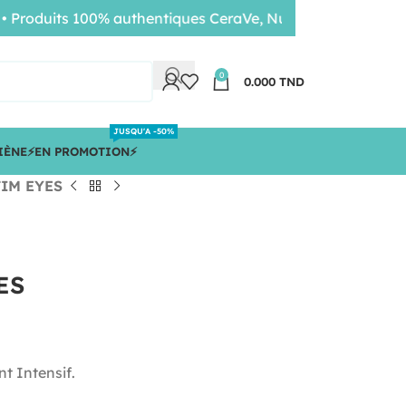
duits 100% authentiques CeraVe, Nuxe, Bioderma • Livrais
0
0.000
TND
JUSQU'A -50%
IÈNE
⚡️EN PROMOTION⚡️
IM EYES
ES
t Intensif.