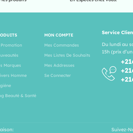
Service Clien
RODUITS
MON COMPTE
Du lundi au s
 Promotion
Mes Commandes
15h (prix d’un
uveautés
Mes Listes De Souhaits
+21
s Marques
Mes Addresses
+21
ivers Homme
Se Connecter
+21
giéne
og Beauté & Santé
raison:
Suivez-N