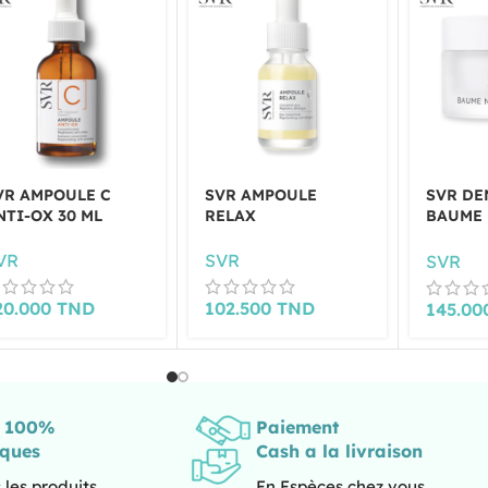
VR AMPOULE C
SVR AMPOULE
SVR DE
NTI-OX 30 ML
RELAX
BAUME 
50ML
VR
SVR
SVR
20.000
TND
102.500
TND
145.0
s 100%
Paiement
iques
Cash a la livraison
 les produits
En Espèces chez vous.