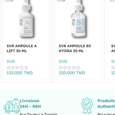
SVR AMPOULE A
SVR AMPOULE B3
S
LIFT 30 ML
HYDRA 30 ML
A
SVR
SVR
S
115.000
TND
120.000
TND
1
Livraison
Produit
24H - 48H
Authent
Sur Toute La Tunisie.
Pour tous