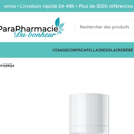
 • Livraison rapide 24-48h • Plus de 3000 références de 
VISAGE
CORPS
CAPILLAIRE
SOLAIRE
BÉBÉ