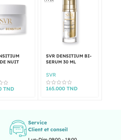
NSITIUM
SVR DENSITIUM BI-
SVR HYALU B
DE NUIT
SERUM 30 ML
50ML
SVR
SVR
165.000
TND
153.000
TN
00
TND
Service
Client et conseil
Lun-Dim 09:00 - 18:00