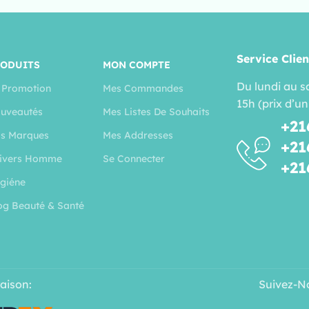
Service Clien
RODUITS
MON COMPTE
Du lundi au s
 Promotion
Mes Commandes
15h (prix d’un
uveautés
Mes Listes De Souhaits
+21
s Marques
Mes Addresses
+21
ivers Homme
Se Connecter
+21
giéne
og Beauté & Santé
raison:
Suivez-N