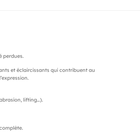
é perdues.
nts et éclaircissants qui contribuent au
d’expression.
rasion, lifting…).
 complète.