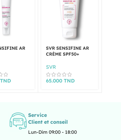
NSIFINE AR
SVR SENSIFINE AR
SVR SENSIFI
CRÈME SPF50+
EAU MICELLA
200 ML
SVR
SVR
0
TND
65.000
TND
39.000
TND
Service
Client et conseil
Lun-Dim 09:00 - 18:00