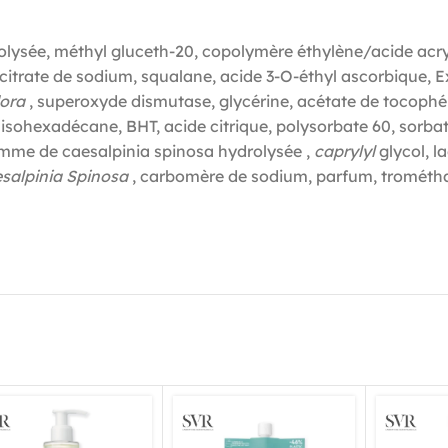
drolysée, méthyl gluceth-20, copolymère éthylène/acide acr
 citrate de sodium, squalane, acide 3-O-éthyl ascorbique, E
lora
, superoxyde dismutase, glycérine, acétate de tocophé
 isohexadécane, BHT, acide citrique, polysorbate 60, sorba
omme de caesalpinia spinosa hydrolysée ,
caprylyl
glycol, l
alpinia Spinosa
, carbomère de sodium, parfum, trométh