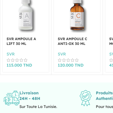
SVR AMPOULE A
SVR AMPOULE C
S
LIFT 30 ML
ANTI-OX 30 ML
M
SVR
SVR
S
115.000
TND
120.000
TND
4
Livraison
Produit
24H - 48H
Authent
Sur Toute La Tunisie.
Pour tous