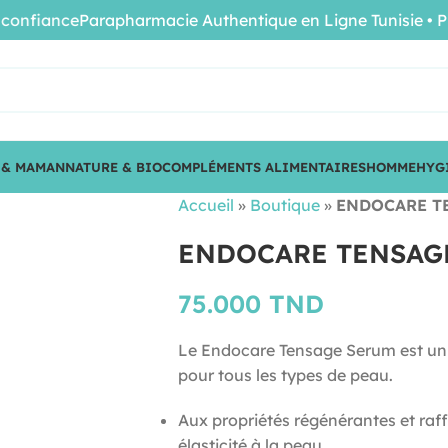
fiance
Parapharmacie Authentique en Ligne Tunisie • Produi
 & MAMAN
NATURE & BIO
COMPLÉMENTS ALIMENTAIRES
HOMME
HYG
Accueil
»
Boutique
»
ENDOCARE T
ENDOCARE TENSAG
75.000
TND
Le Endocare Tensage Serum est un s
pour tous les types de peau.
Aux propriétés régénérantes et raff
élasticité à la peau.