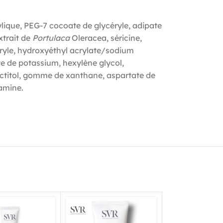
ylique, PEG-7 cocoate de glycéryle, adipate
xtrait de
Portulaca
Oleracea, séricine,
ryle, hydroxyéthyl acrylate/sodium
te de potassium, hexylène glycol,
actitol, gomme de xanthane, aspartate de
amine.