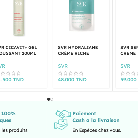
VR CICAVIT+ GEL
SVR HYDRALIANE
SVR SE
OUSSANT 200ML
CRÈME RICHE
CREME
VR
SVR
SVR
1.500
TND
48.000
TND
59.00
s 100%
Paiement
iques
Cash a la livraison
 les produits
En Espèces chez vous.