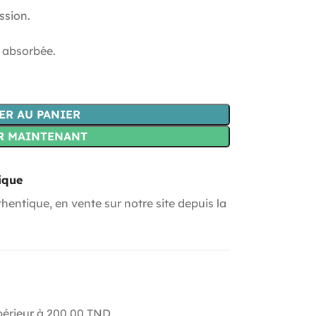
ession.
t absorbée.
ER AU PANIER
R MAINTENANT
ique
hentique, en vente sur notre site depuis la
upérieur à 200.00 TND