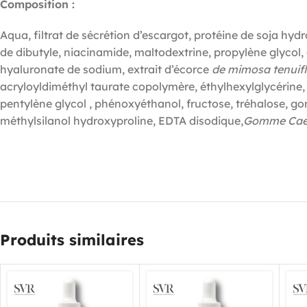
Composition :
Aqua, filtrat de sécrétion d’escargot, protéine de soja hy
de dibutyle, niacinamide, maltodextrine, propylène glycol,
hyaluronate de sodium, extrait d’écorce
de mimosa tenuif
acryloyldiméthyl taurate copolymère, éthylhexylglycérine,
pentylène glycol , phénoxyéthanol, fructose, tréhalose, g
méthylsilanol hydroxyproline, EDTA disodique,
Gomme Caes
Produits similaires