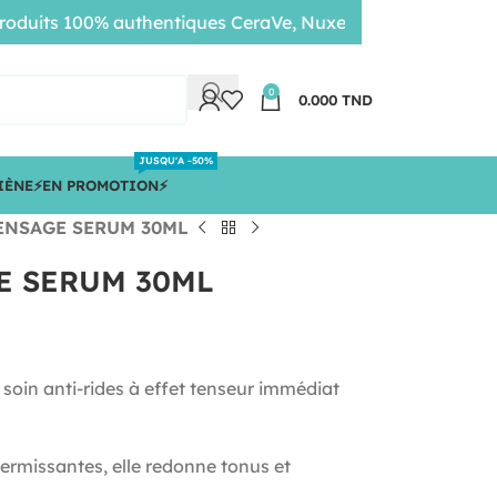
ts 100% authentiques CeraVe, Nuxe, Bioderma • Livraison 
0
0.000
TND
JUSQU'A -50%
IÈNE
⚡️EN PROMOTION⚡️
ENSAGE SERUM 30ML
E SERUM 30ML
oin anti-rides à effet tenseur immédiat
ermissantes, elle redonne tonus et