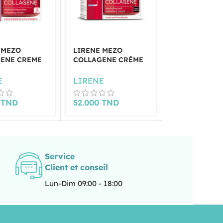
 MEZO
LIRENE MEZO
PHARMACERI
ENE CREME
COLLAGENE CRÈME
CRÈME ACID
R FIRST
DE NUIT AVOCAT
HYALURONI
ES 50ML
50ML
POUR VISAGE
E
LIRENE
PHARMACER
YEUX 40ML
0
TND
52.000
TND
61.000
TND
Service
Client et conseil
Lun-Dim 09:00 - 18:00