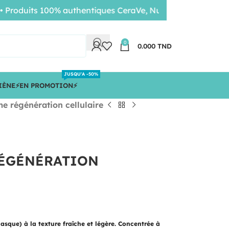
duits 100% authentiques CeraVe, Nuxe, Bioderma • Livrais
0
0.000
TND
JUSQU'A -50%
IÈNE
⚡️EN PROMOTION⚡️
e régénération cellulaire
RÉGÉNÉRATION
asque) à la texture fraîche et légère. Concentrée à