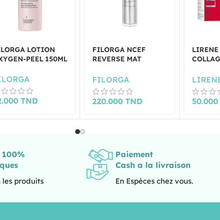
ILORGA LOTION
FILORGA NCEF
LIRENE
XYGEN-PEEL 150ML
REVERSE MAT
COLLAG
FLUIDE 50ML
DE JOU
WRINKL
ILORGA
FILORGA
LIREN
2.000
TND
220.000
TND
50.00
s 100%
Paiement
iques
Cash a la livraison
 les produits
En Espèces chez vous.