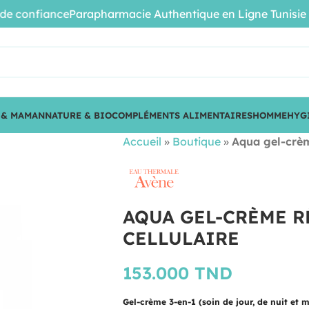
confiance
Parapharmacie Authentique en Ligne Tunisie • Pro
 & MAMAN
NATURE & BIO
COMPLÉMENTS ALIMENTAIRES
HOMME
HYG
Accueil
»
Boutique
»
Aqua gel-crèm
AQUA GEL-CRÈME 
CELLULAIRE
153.000
TND
Gel-crème 3-en-1 (soin de jour, de nuit et m