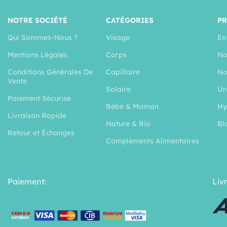
NOTRE SOCIÉTÉ
CATÉGORIES
P
Qui Sommes-Nous ?
Visage
En
Mentions Légales
Corps
No
Conditions Générales De
Capillaire
No
Vente
Solaire
Un
Paiement Sécurisé
Bébé & Maman
Hy
Livraison Rapide
Nature & Bio
Bl
Retour et Échanges
Compléments Alimentaires
Paiement:
Liv