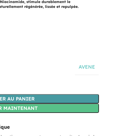
 Niacinamide, stimule durablement le
turellement régénérée, lissée et repulpée.
AVENE
ER AU PANIER
R MAINTENANT
ique