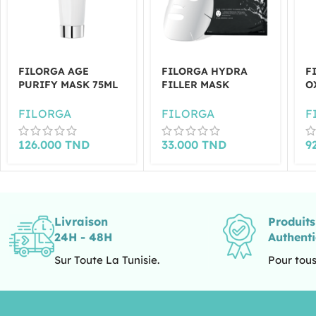
FILORGA AGE
FILORGA HYDRA
F
PURIFY MASK 75ML
FILLER MASK
O
FILORGA
FILORGA
F
126.000
TND
33.000
TND
9
Livraison
Produit
24H - 48H
Authent
Sur Toute La Tunisie.
Pour tous