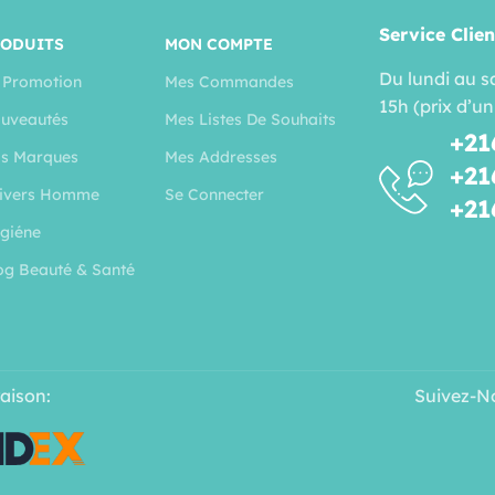
Service Clien
RODUITS
MON COMPTE
Du lundi au s
 Promotion
Mes Commandes
15h (prix d’un
uveautés
Mes Listes De Souhaits
+21
s Marques
Mes Addresses
+21
ivers Homme
Se Connecter
+21
giéne
og Beauté & Santé
raison:
Suivez-N