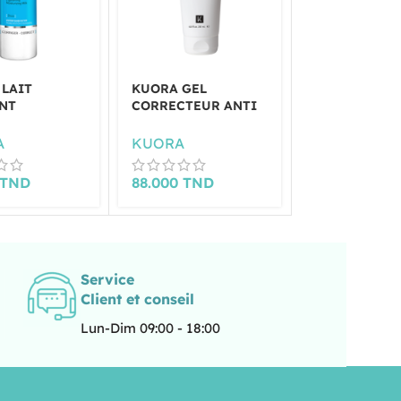
 LAIT
KUORA GEL
LIRENE MAS
NT
CORRECTEUR ANTI
CREME PIEDS
ANT 200ML
CELLULITE 200ML
URÉE 75ML
A
KUORA
LIRENE
TND
88.000
TND
22.000
TND
Service
Client et conseil
Lun-Dim 09:00 - 18:00