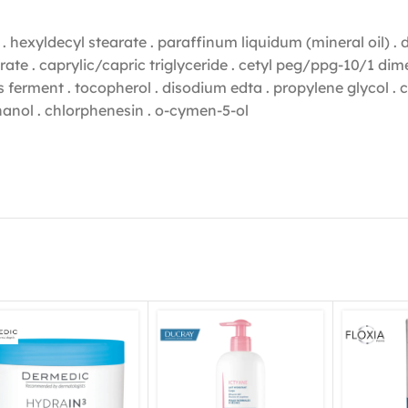
e . hexyldecyl stearate . paraffinum liquidum (mineral oil)
earate . caprylic/capric triglyceride . cetyl peg/ppg-10/1 dim
us ferment . tocopherol . disodium edta . propylene glycol . ci
nol . chlorphenesin . o-cymen-5-ol