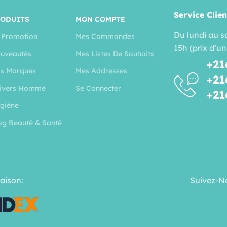
Service Clien
RODUITS
MON COMPTE
Du lundi au s
 Promotion
Mes Commandes
15h (prix d’un
uveautés
Mes Listes De Souhaits
+21
s Marques
Mes Addresses
+21
ivers Homme
Se Connecter
+21
giéne
og Beauté & Santé
raison:
Suivez-N