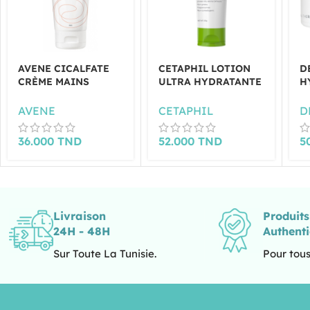
AVENE CICALFATE
CETAPHIL LOTION
D
CRÈME MAINS
ULTRA HYDRATANTE
H
RÉPARATRICE
DAILYADVANCE
U
ISOLANTE 100ML
225ML
2
AVENE
CETAPHIL
D
36.000
TND
52.000
TND
5
Livraison
Produit
24H - 48H
Authent
Sur Toute La Tunisie.
Pour tous