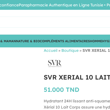
fiance
Parapharmacie Authentique en Ligne Tunisie • Produ
 & MAMAN
NATURE & BIO
COMPLÉMENTS ALIMENTAIRES
HOMME
HYG
Accueil
»
Boutique
»
SVR XERIAL 
SVR XERIAL 10 LAI
51.000
TND
Hydratant 24H lissant anti-squames
Xérial 10 Lait Corps assure une hy