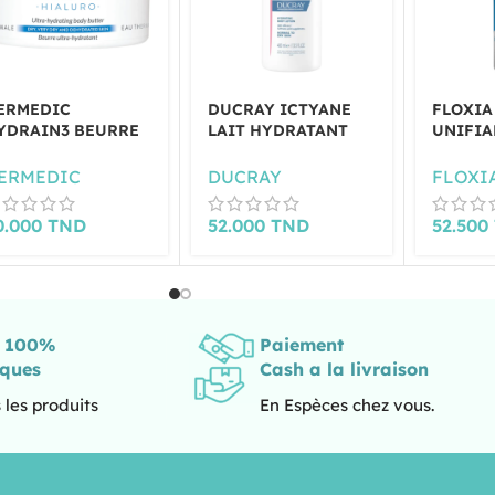
ERMEDIC
DUCRAY ICTYANE
FLOXIA
YDRAIN3 BEURRE
LAIT HYDRATANT
UNIFIA
LTRA-HYDRATANT
CORPS 400ML
HYDRAT
25ML
ERMEDIC
DUCRAY
FLOXI
0.000
TND
52.000
TND
52.500
s 100%
Paiement
iques
Cash a la livraison
 les produits
En Espèces chez vous.