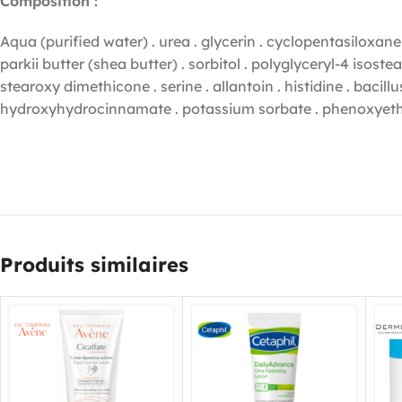
Composition :
Aqua (purified water) . urea . glycerin . cyclopentasiloxan
parkii butter (shea butter) . sorbitol . polyglyceryl-4 isost
stearoxy dimethicone . serine . allantoin . histidine . bacill
hydroxyhydrocinnamate . potassium sorbate . phenoxyetha
Produits similaires