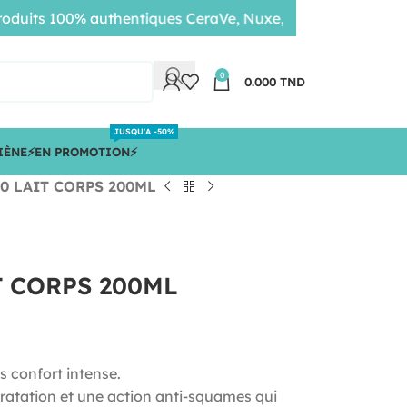
its 100% authentiques CeraVe, Nuxe, Bioderma • Livraison 
0
0.000
TND
JUSQU'A -50%
IÈNE
⚡️EN PROMOTION⚡️
10 LAIT CORPS 200ML
T CORPS 200ML
 confort intense.
dratation et une action anti-squames qui