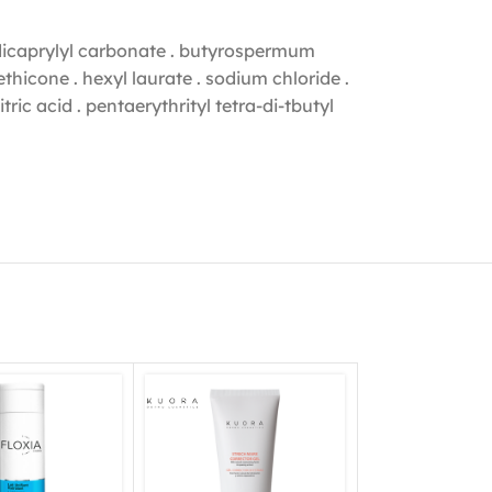
 . dicaprylyl carbonate . butyrospermum
ethicone . hexyl laurate . sodium chloride .
tric acid . pentaerythrityl tetra-di-tbutyl