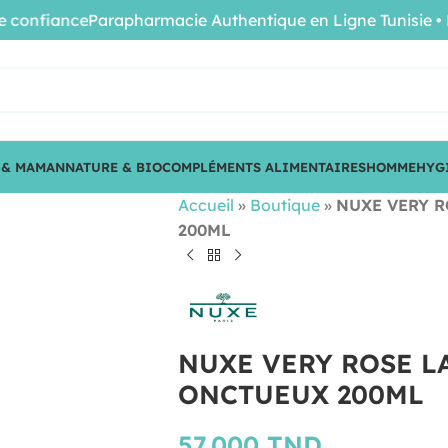
nfiance
Parapharmacie Authentique en Ligne Tunisie • Produ
 & MAMAN
NATURE & BIO
COMPLÉMENTS ALIMENTAIRES
HOMME
HYG
Accueil
»
Boutique
»
NUXE VERY 
200ML
NUXE VERY ROSE L
ONCTUEUX 200ML
57.000
TND