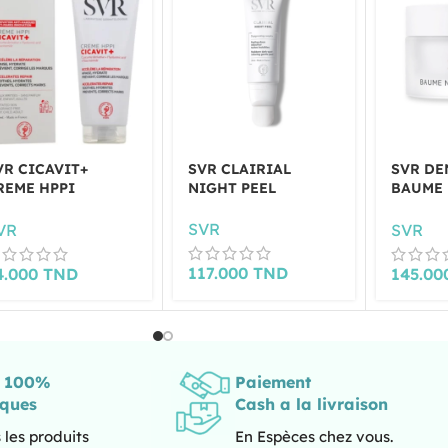
VR CICAVIT+
SVR CLAIRIAL
SVR DE
REME HPPI
NIGHT PEEL
BAUME 
EPARATRICE ANTI
50ML
ARQUES 100ML
SVR
VR
SVR
117.000
TND
4.000
TND
145.0
s 100%
Paiement
iques
Cash a la livraison
 les produits
En Espèces chez vous.