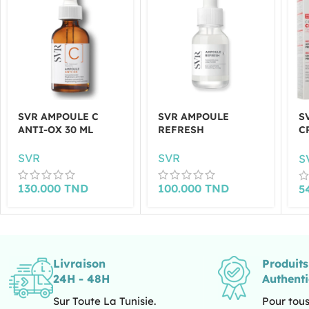
SVR AMPOULE C
SVR AMPOULE
S
ANTI-OX 30 ML
REFRESH
C
R
M
SVR
SVR
S
130.000
TND
100.000
TND
5
Livraison
Produit
24H - 48H
Authent
Sur Toute La Tunisie.
Pour tous