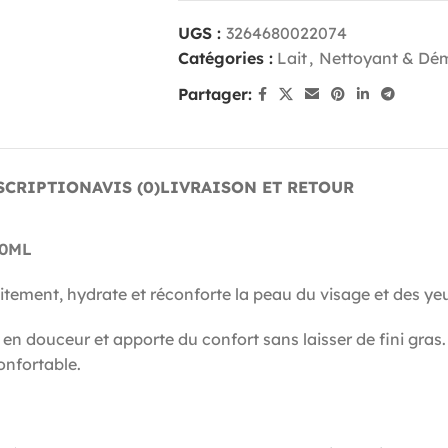
UGS :
3264680022074
Catégories :
Lait
,
Nettoyant & Dém
Partager:
SCRIPTION
AVIS (0)
LIVRAISON ET RETOUR
00ML
ement, hydrate et réconforte la peau du visage et des yeux
ut en douceur et apporte du confort sans laisser de fini gra
onfortable.