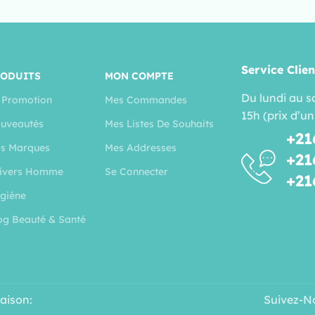
Service Clien
RODUITS
MON COMPTE
Du lundi au s
 Promotion
Mes Commandes
15h (prix d’un
uveautés
Mes Listes De Souhaits
+21
s Marques
Mes Addresses
+21
ivers Homme
Se Connecter
+21
giéne
og Beauté & Santé
raison:
Suivez-N