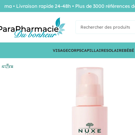
 Livraison rapide 24-48h • Plus de 3000 références de co
VISAGE
CORPS
CAPILLAIRE
SOLAIRE
BÉBÉ