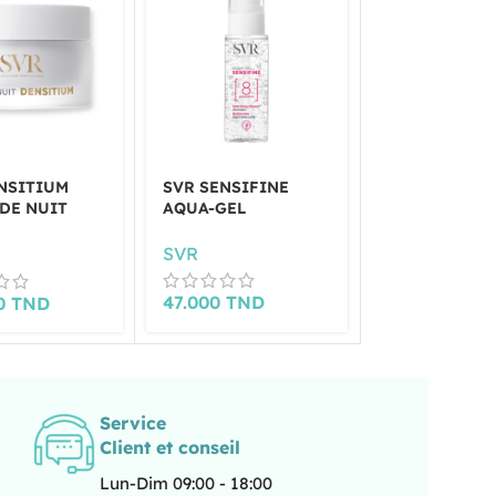
NSITIUM
SVR SENSIFINE
SVR SENSIFI
DE NUIT
AQUA-GEL
CRÈME SPF50
SVR
SVR
47.000
TND
65.000
TND
00
TND
Service
Client et conseil
Lun-Dim 09:00 - 18:00