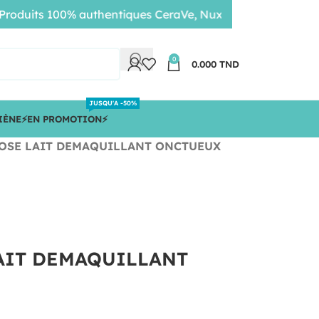
its 100% authentiques CeraVe, Nuxe, Bioderma • Livraison
0
0.000
TND
JUSQU'A -50%
IÈNE
⚡️EN PROMOTION⚡️
ROSE LAIT DEMAQUILLANT ONCTUEUX
AIT DEMAQUILLANT