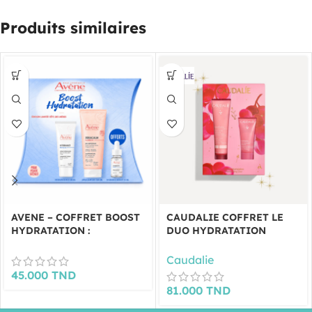
Produits similaires
AVENE – COFFRET BOOST
CAUDALIE COFFRET LE
HYDRATATION :
DUO HYDRATATION
HYDRANCE CREME RICHE
INTENSE
+ GEL NETTOYANT
Caudalie
XERACALM ET SERUM
45.000
TND
HYDRANCE BOOST 10ML
81.000
TND
OFFERTS