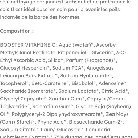
seul nettoyage par jour est suffisant et de préférence le
soir. Il est idéal aussi en soin pour prévenir les poils
incarnés de la barbe des hommes.
Composition :
BOOSTER VITAMINE C : Aqua (Water)°, Ascorbyl
Methylsilanol Pectinate, Propanediol°, Glycerin°, 3-O-
Ethyl Ascorbic Acid, Silica°, Parfum (Fragrance)°,
Glucosyl Hesperidin°, Sodium PCA°, Anogeissus
Leiocarpa Bark Extract°, Sodium Hyaluronate°,
Tocopherol°, Beta-Carotene°, Bisabolol°, Adenosine°,
Saccharide Isomerate°, Sodium Lactate°, Citric Acid°,
Glyceryl Caprylate°, Xanthan Gum°, Caprylic/Capric
Triglyceride°, Sclerotium Gum°, Glycine Soja (Soybean)
Oil°, Polyglyceryl-2 Dipolyhydroxystearate°, Zea Mays
(Corn) Starch°, Phytic Acid°, Biosaccharide Gum-2°,
Sodium Citrate°, Lauryl Glucoside°, Laminaria
Ochroleuca Extract° ° 75% du total des ingrédients sont