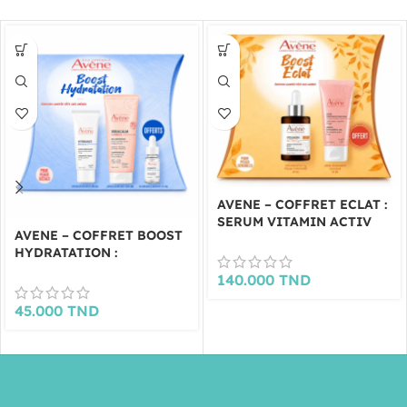
AVENE – COFFRET ECLAT :
SERUM VITAMIN ACTIV
AVENE – COFFRET BOOST
CG + GELEE GOMMANTE
HYDRATATION :
DOUCEUR 50ML OFFERTE
HYDRANCE CREME RICHE
140.000
TND
+ GEL NETTOYANT
XERACALM ET SERUM
45.000
TND
HYDRANCE BOOST 10ML
OFFERTS