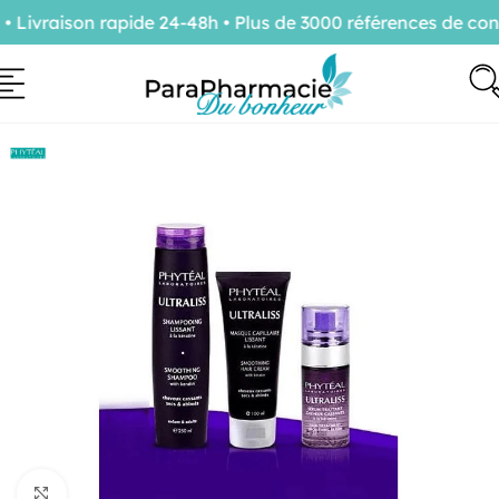
ivraison rapide 24-48h • Plus de 3000 références de confi
Cliquez pour agrandir