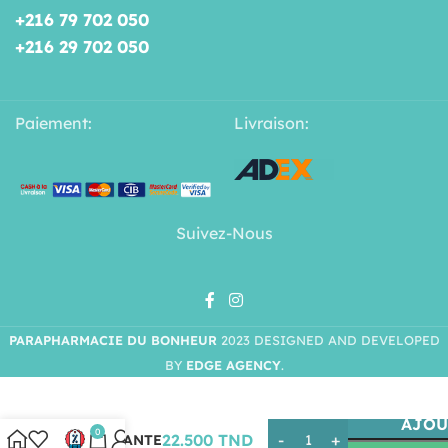
+216 79 702 050
+216 29 702 050
Paiement:
Livraison:
Suivez-Nous
PARAPHARMACIE DU BONHEUR
2023 DESIGNED AND DEVELOPED
BY
EDGE AGENCY
.
LIRENE
MOUSSE
AJOU
0
22.500
TND
NETTOYANTE