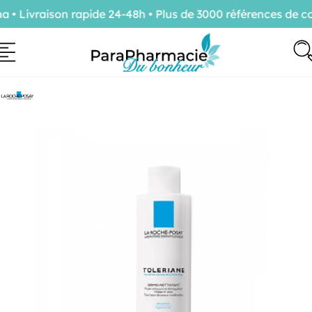
 Livraison rapide 24-48h • Plus de 3000 références de con