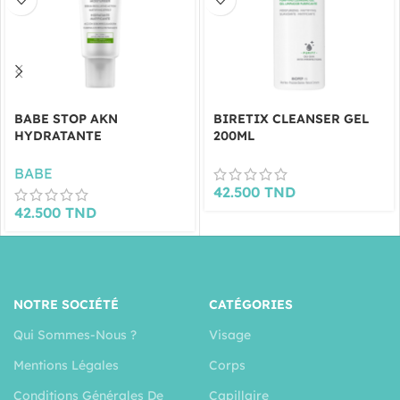
BABE STOP AKN
BIRETIX CLEANSER GEL
HYDRATANTE
200ML
MATIFICANT 50ML
BABE
42.500
TND
42.500
TND
NOTRE SOCIÉTÉ
CATÉGORIES
Qui Sommes-Nous ?
Visage
Mentions Légales
Corps
Conditions Générales De
Capillaire