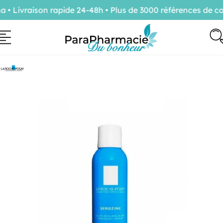
 Livraison rapide 24-48h • Plus de 3000 références de con