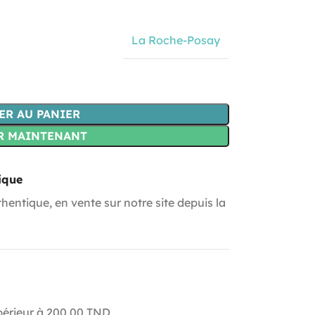
La Roche-Posay
ER AU PANIER
R MAINTENANT
ique
hentique, en vente sur notre site depuis la
upérieur à 200.00 TND