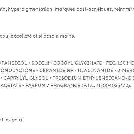
ma, hyperpigmentation, marques post-acnéiques, teint terne 
cou, décolleté et si besoin mains.
PROPANEDIOL • SODIUM COCOYL GLYCINATE • PEG-120 
UCONOLACTONE • CERAMIDE NP • NIACINAMIDE • 2-ME
 • CAPRYLYL GLYCOL • TRISODIUM ETHYLENEDIAMINE 
TATE • PARFUM / FRAGRANCE (F.I.L. N70040253/2).​
t les yeux