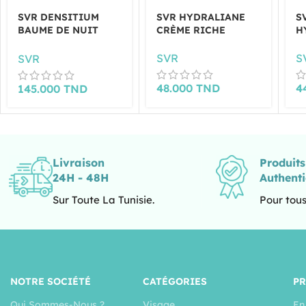
SVR DENSITIUM
SVR HYDRALIANE
S
BAUME DE NUIT
CRÈME RICHE
H
50ML
SVR
S
SVR
48.000
TND
4
145.000
TND
Livraison
Produit
24H - 48H
Authent
Sur Toute La Tunisie.
Pour tous
NOTRE SOCIÉTÉ
CATÉGORIES
P
Qui Sommes-Nous ?
Visage
En