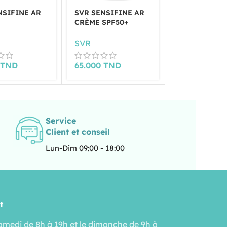
NSIFINE AR
SVR SENSIFINE AR
SVR SENSIFI
CRÈME SPF50+
EAU MICELLA
200 ML
SVR
SVR
0
TND
65.000
TND
39.000
TND
Service
Client et conseil
Lun-Dim 09:00 - 18:00
t
amedi de 8h à 19h et le dimanche de 9h à