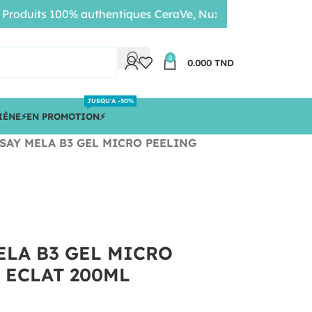
uits 100% authentiques CeraVe, Nuxe, Bioderma • Livraison
0
0.000
TND
JUSQU'A -50%
IÈNE
⚡️EN PROMOTION⚡️
SAY MELA B3 GEL MICRO PEELING
ELA B3 GEL MICRO
 ECLAT 200ML