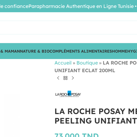
nfiance
Parapharmacie Authentique en Ligne Tunisie • Prod
 & MAMAN
NATURE & BIO
COMPLÉMENTS ALIMENTAIRES
HOMME
HYG
Accueil
»
Boutique
»
LA ROCHE PO
UNIFIANT ECLAT 200ML
LA ROCHE POSAY M
PEELING UNIFIANT
73.000
TND