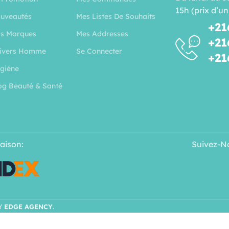
15h (prix d’un
uveautés
Mes Listes De Souhaits
+21
s Marques
Mes Addresses
+21
ivers Homme
Se Connecter
+21
giéne
og Beauté & Santé
raison:
Suivez-N
Y
EDGE AGENCY
.