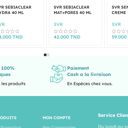
VR SEBIACLEAR
SVR SEBIACLEAR
SVR SE
YDRA 40 ML
MAT+PORES 40 ML
CREME
VR
SVR
SVR
4.000
TND
42.000
TND
59.00
s 100%
Paiement
iques
Cash a la livraison
 les produits
En Espèces chez vous.
Service Clien
RODUITS
MON COMPTE
Du lundi au s
 Promotion
Mes Commandes