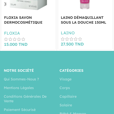
FLOXIA SAVON
LAINO DÉMAQUILLANT
DERMOCOSMÉTIQUE
SOUS LA DOUCHE 150ML
EXFOLIANT PEAUX
GRASSES 125G
LAINO
FLOXIA
27.500
TND
15.000
TND
NOTRE SOCIÉTÉ
CATÉGORIES
Qui Sommes-Nous ?
Visage
Mentions Légales
Corps
Conditions Générales De
Capillaire
Vente
Solaire
Paiement Sécurisé
Bébé & Maman