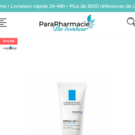
 Livraison rapide 24-48h • Plus de 3000 références de co
ÉPUISÉ