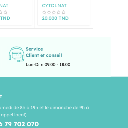
TRICE 15ML
RÉPARATRICE 50ML
NAT
CYTOLNAT
DERMACAR
0
TND
20.000
TND
54.500
TND
Service
Client et conseil
Lun-Dim 09:00 - 18:00
t
amedi de 8h à 19h et le dimanche de 9h à
 appel local)
6 79 702 070