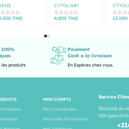
50ML
RÉPARA
VENE
CYTOLNAT
CYTOL
3.000
TND
8.000
TND
12.00
s 100%
Paiement
iques
Cash a la livraison
 les produits
En Espèces chez vous.
Service Clien
RODUITS
MON COMPTE
Du lundi au s
 Promotion
Mes Commandes
15h (prix d’un
uveautés
Mes Listes De Souhaits
+21
s Marques
Mes Addresses