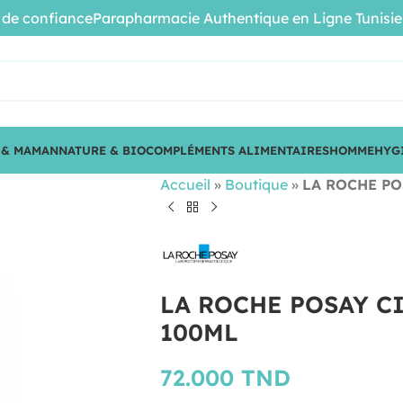
confiance
Parapharmacie Authentique en Ligne Tunisie • Pr
 & MAMAN
NATURE & BIO
COMPLÉMENTS ALIMENTAIRES
HOMME
HYG
Accueil
»
Boutique
»
LA ROCHE PO
LA ROCHE POSAY C
100ML
72.000
TND