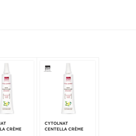
NAT
CYTOLNAT
DERMACARE
LA CRÈME
CENTELLA CRÈME
KELOTREAT G
TOLOGIQUE
DERMATOLOGIQUE
SILICONE 15