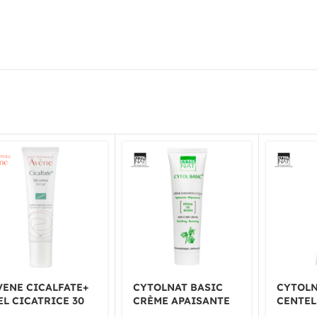
VENE CICALFATE+
CYTOLNAT BASIC
CYTOL
EL CICATRICE 30
CRÈME APAISANTE
CENTEL
L
ANTI-ROUGEUR
DERMA