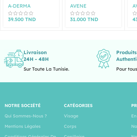
ISOLANTE 100ML
PROTECTRICE 40ML
A-DERMA
AVENE
A
39.500
TND
31.000
TND
4
Livraison
Produit
24H - 48H
Authent
Sur Toute La Tunisie.
Pour tous
NOTRE SOCIÉTÉ
CATÉGORIES
P
Qui Sommes-Nous ?
Visage
En
Mentions Légales
Corps
No
Conditions Générales De
Capillaire
No