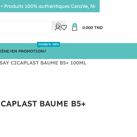
oduits 100% authentiques CeraVe, Nuxe, Bioderma • Livrais
0
0.000
TND
JUSQU'A -50%
IÈNE
⚡️EN PROMOTION⚡️
SAY CICAPLAST BAUME B5+ 100ML
ICAPLAST BAUME B5+