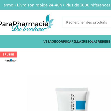
a • Livraison rapide 24-48h • Plus de 3000 références de 
VISAGE
CORPS
CAPILLAIRE
SOLAIRE
BÉBÉ
ÉPUISÉ