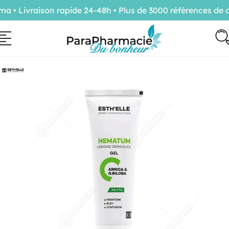
• Livraison rapide 24-48h • Plus de 3000 références de c