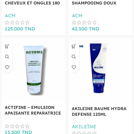
CHEVEUX ET ONGLES 180
SHAMPOOING DOUX
GELULES
200ML
ACM
ACM
125.000
TND
42.500
TND
ACTIFINE – EMULSION
AKILEINE BAUME HYDRA
APAISANTE REPARATRICE
DEFENSE 125ML
180 ML
AKILEÏNE
15.500
TND