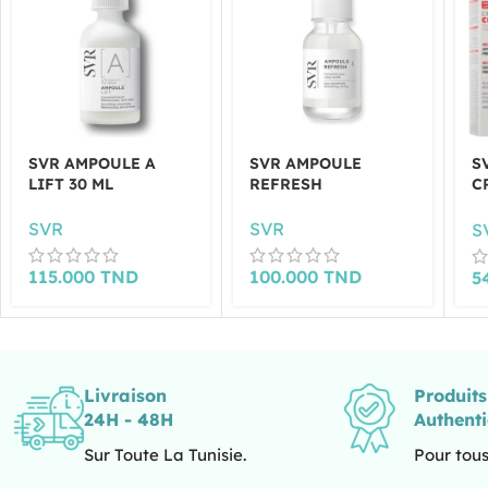
SVR AMPOULE A
SVR AMPOULE
S
LIFT 30 ML
REFRESH
C
R
M
SVR
SVR
S
115.000
TND
100.000
TND
5
Livraison
Produit
24H - 48H
Authent
Sur Toute La Tunisie.
Pour tous