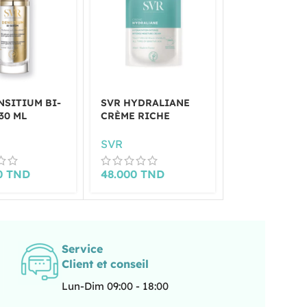
NSITIUM BI-
SVR HYDRALIANE
SVR SEBIAC
30 ML
CRÈME RICHE
MICRO-PEEL
FL150ML
SVR
SVR
0
TND
48.000
TND
46.500
TND
Service
Client et conseil
Lun-Dim 09:00 - 18:00