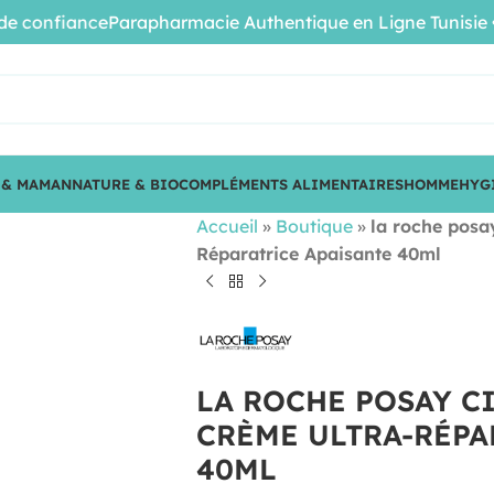
onfiance
Parapharmacie Authentique en Ligne Tunisie • Pro
 & MAMAN
NATURE & BIO
COMPLÉMENTS ALIMENTAIRES
HOMME
HYG
Accueil
»
Boutique
»
la roche posa
Réparatrice Apaisante 40ml
LA ROCHE POSAY C
CRÈME ULTRA-RÉPA
40ML