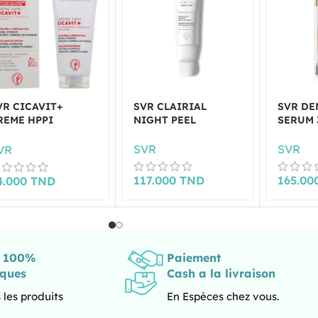
VR CICAVIT+
SVR CLAIRIAL
SVR DE
REME HPPI
NIGHT PEEL
SERUM 
EPARATRICE ANTI
ARQUES 100ML
SVR
SVR
VR
117.000
TND
165.00
4.000
TND
s 100%
Paiement
iques
Cash a la livraison
 les produits
En Espèces chez vous.