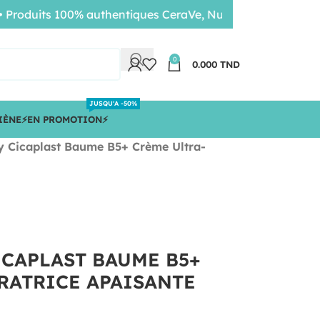
duits 100% authentiques CeraVe, Nuxe, Bioderma • Livraiso
0
0.000
TND
JUSQU'A -50%
IÈNE
⚡️EN PROMOTION⚡️
y Cicaplast Baume B5+ Crème Ultra-
ICAPLAST BAUME B5+
RATRICE APAISANTE