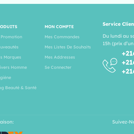
Service Clien
RODUITS
MON COMPTE
Du lundi au s
 Promotion
Mes Commandes
15h (prix d’un
uveautés
Mes Listes De Souhaits
+21
s Marques
Mes Addresses
+21
ivers Homme
Se Connecter
+21
giéne
og Beauté & Santé
raison:
Suivez-N