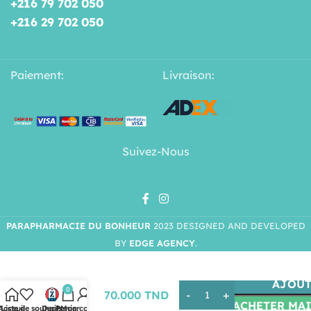
+216 79 702 050
+216 29 702 050
Paiement:
Livraison:
Suivez-Nous
PARAPHARMACIE DU BONHEUR
2023 DESIGNED AND DEVELOPED
BY
EDGE AGENCY
.
LA ROCHE-
POSAY
ANTHELIOS
AJOUT
XL GEL-
0
70.000
TND
CRÈME
ACHETER MA
Acceuil
Liste de souhaits
Deals
Panier
Mon compte