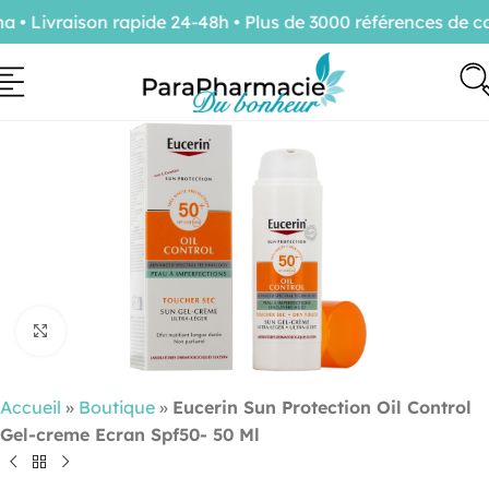
 Livraison rapide 24-48h • Plus de 3000 références de co
Cliquez pour agrandir
Accueil
»
Boutique
»
Eucerin Sun Protection Oil Control
Gel-creme Ecran Spf50- 50 Ml