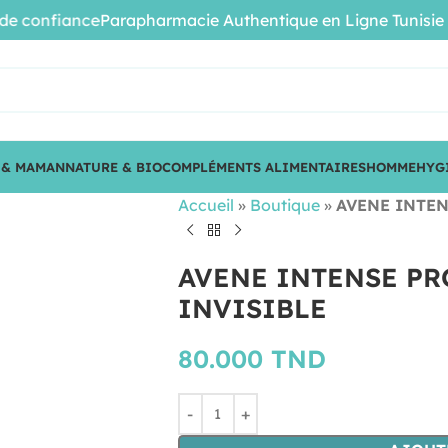
confiance
Parapharmacie Authentique en Ligne Tunisie • Pro
 & MAMAN
NATURE & BIO
COMPLÉMENTS ALIMENTAIRES
HOMME
HYG
Accueil
»
Boutique
»
AVENE INTEN
AVENE INTENSE PR
INVISIBLE
80.000
TND