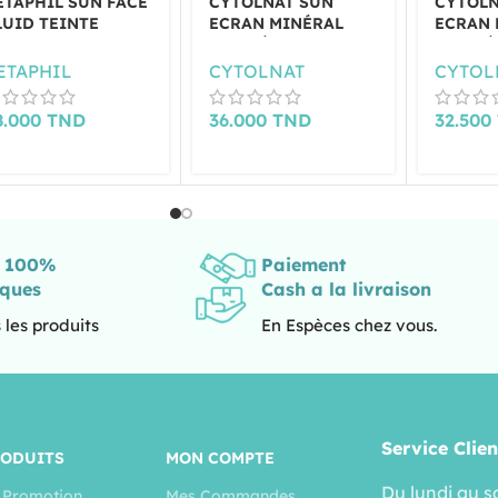
ETAPHIL SUN FACE
CYTOLNAT SUN
CYTOLN
LUID TEINTE
ECRAN MINÉRAL
ECRAN 
PF50+ 50ML
TEINTÉ BEIGE
TEINTÉ
NATUREL SPF50+
SABLE 
ETAPHIL
CYTOLNAT
CYTOL
50ML
8.000
TND
36.000
TND
32.500
s 100%
Paiement
iques
Cash a la livraison
 les produits
En Espèces chez vous.
Service Clien
RODUITS
MON COMPTE
Du lundi au s
 Promotion
Mes Commandes