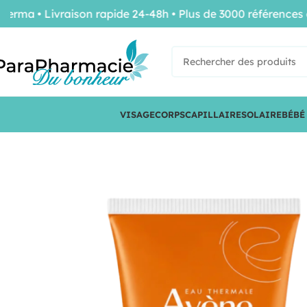
 • Livraison rapide 24-48h • Plus de 3000 références de 
VISAGE
CORPS
CAPILLAIRE
SOLAIRE
BÉBÉ