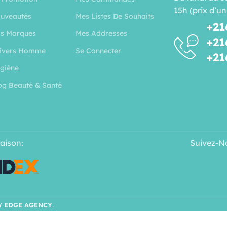
15h (prix d’un
uveautés
Mes Listes De Souhaits
+21
s Marques
Mes Addresses
+21
ivers Homme
Se Connecter
+21
giéne
og Beauté & Santé
raison:
Suivez-N
Y
EDGE AGENCY
.