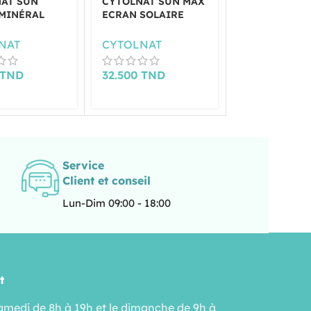
AT SUN
CYTOLNAT SUN MAX
DERMACARE
MINÉRAL
ECRAN SOLAIRE
PHOTOSUN F
 BEIGE
INVISIBLE SPF50+
MATIFIANT T
SPF50+ 50ML
50ML
N°1.5 SPF 50
NAT
CYTOLNAT
DERMACAR
TND
32.500
TND
42.000
TND
Service
Client et conseil
Lun-Dim 09:00 - 18:00
t
amedi de 8h à 19h et le dimanche de 9h à