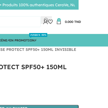
duits 100% authentiques CeraVe, Nuxe, Bioderma • Livrais
0
0.000
TND
JUSQU'A -50%
IÈNE
⚡️EN PROMOTION⚡️
SE PROTECT SPF50+ 150ML INVISIBLE
OTECT SPF50+ 150ML