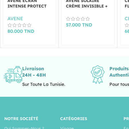
AVENE ECRAN
AVÈNE SOLAIRE
C
INTENSE PROTECT
CRÈME INVISIBLE +
F
SPF50+ 150ML
XERACALM HUILE
S
LAVANTE 100 ML
AVENE
C
OFFERTE
57.000
TND
80.000
TND
6
Livraison
Produit
24H - 48H
Authent
Sur Toute La Tunisie.
Pour tous
NOTRE SOCIÉTÉ
CATÉGORIES
P
Qui Sommes-Nous ?
Visage
En