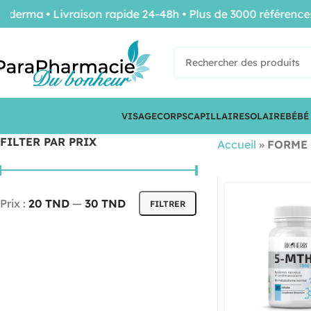
erma • Livraison rapide 24-48h • Plus de 3000 références
VISAGE
CORPS
CAPILLAIRE
SOLAIRE
BÉBÉ
FILTER PAR PRIX
Accueil
»
FORME 
Prix :
20 TND
—
30 TND
FILTRER