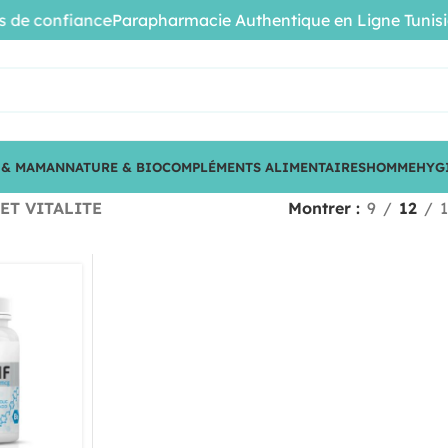
 de confiance
Parapharmacie Authentique en Ligne Tunisie •
 & MAMAN
NATURE & BIO
COMPLÉMENTS ALIMENTAIRES
HOMME
HYG
ET VITALITE
Montrer
9
12