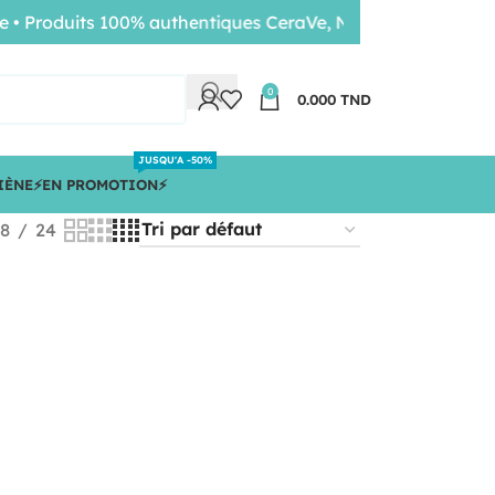
 Produits 100% authentiques CeraVe, Nuxe, Bioderma • Liv
0
0.000
TND
JUSQU'A -50%
IÈNE
⚡️EN PROMOTION⚡️
18
24