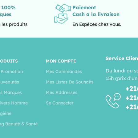
s 100%
Paiement
iques
Cash a la livraison
 les produits
En Espèces chez vous.
Service Clien
RODUITS
MON COMPTE
Du lundi au s
 Promotion
Mes Commandes
15h (prix d’un
uveautés
Mes Listes De Souhaits
+21
s Marques
Mes Addresses
+21
ivers Homme
Se Connecter
+21
giéne
og Beauté & Santé