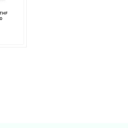
THF
0