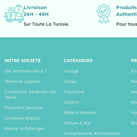
Livraison
Produit
24H - 48H
Authent
Sur Toute La Tunisie.
Pour tous
NOTRE SOCIÉTÉ
CATÉGORIES
P
Qui Sommes-Nous ?
Visage
En
Mentions Légales
Corps
No
Conditions Générales De
Capillaire
No
Vente
Solaire
Un
Paiement Sécurisé
Bébé & Maman
Hy
Livraison Rapide
Nature & Bio
Bl
Retour et Échanges
Compléments Alimentaires