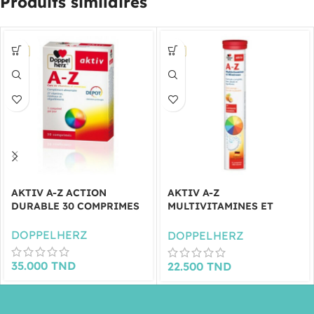
Produits similaires
AKTIV A-Z ACTION
AKTIV A-Z
DURABLE 30 COMPRIMES
MULTIVITAMINES ET
MINERAUX 15
COMPRIMES
DOPPELHERZ
DOPPELHERZ
EFFERVESCENTS
35.000
TND
22.500
TND