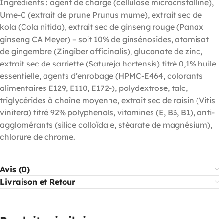
Ingrédients : agent de charge (cellulose microcristalline),
Ume-C (extrait de prune Prunus mume), extrait sec de
kola (Cola nitida), extrait sec de ginseng rouge (Panax
ginseng CA Meyer) – soit 10% de ginsénosides, atomisat
de gingembre (Zingiber officinalis), gluconate de zinc,
extrait sec de sarriette (Satureja hortensis) titré 0,1% huile
essentielle, agents d’enrobage (HPMC-E464, colorants
alimentaires E129, E110, E172-), polydextrose, talc,
triglycérides à chaîne moyenne, extrait sec de raisin (Vitis
vinifera) titré 92% polyphénols, vitamines (E, B3, B1), anti-
agglomérants (silice colloïdale, stéarate de magnésium),
chlorure de chrome.
Avis (0)
Livraison et Retour