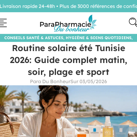
ison rapide 24-48h • Plus de 3000 références de confiance
CONSEILS SANTÉ & ASTUCES
,
HYGIÈNE & SOINS QUOTIDIENS
,
Routine solaire été Tunisie
SANTÉ & BIEN-ÊTRE
2026: Guide complet matin,
soir, plage et sport
Para Du Bonheur
Sur 03/05/2026