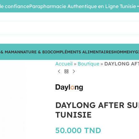
nfiance
Parapharmacie Authentique en Ligne Tunisie • Prod
 & MAMAN
NATURE & BIO
COMPLÉMENTS ALIMENTAIRES
HOMME
HYG
Accueil
»
Boutique
»
DAYLONG AFT
DAYLONG AFTER SU
TUNISIE
50.000
TND