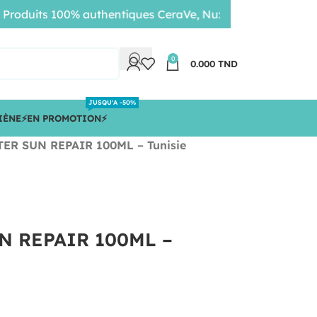
uits 100% authentiques CeraVe, Nuxe, Bioderma • Livraison
0
0.000
TND
JUSQU'A -50%
IÈNE
⚡️EN PROMOTION⚡️
ER SUN REPAIR 100ML – Tunisie
N REPAIR 100ML –