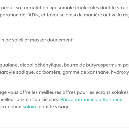
 peau : sa formulation liposomale (molécules dont la struct
ration de l’ADN, et favorise ainsi de manière active la ré
in de soleil et masser doucement.
squalane, alcool béhénylique, beurre de butyrospermum park
stéaroyle sodique, carbomère, gomme de xanthane, hydroxyd
ge vous offre les meilleures offres pour les écrans solaire
eilleur prix en Tunisie chez
Parapharmacie du Bonheur
.
protection
solaire
pour le visage