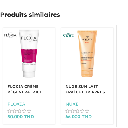
Produits similaires
FLOXIA CRÈME
NUXE SUN LAIT
RÉGÉNÉRATRICE
FRAÎCHEUR APRES
ANTI ROUGEURS
SOLEIL VISAGE ET
40ML
CORPS 200ML
FLOXIA
NUXE
50.000
TND
66.000
TND