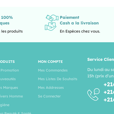
s 100%
Paiement
iques
Cash a la livraison
 les produits
En Espèces chez vous.
Service Clien
RODUITS
MON COMPTE
Du lundi au s
 Promotion
Mes Commandes
15h (prix d’un
uveautés
Mes Listes De Souhaits
+21
s Marques
Mes Addresses
+21
ivers Homme
Se Connecter
+21
giéne
og Beauté & Santé