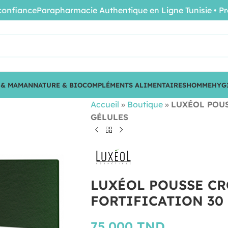
ance
Parapharmacie Authentique en Ligne Tunisie • Produit
 & MAMAN
NATURE & BIO
COMPLÉMENTS ALIMENTAIRES
HOMME
HYG
Accueil
»
Boutique
»
LUXÉOL POUS
GÉLULES
LUXÉOL POUSSE CR
FORTIFICATION 30
75.000
TND