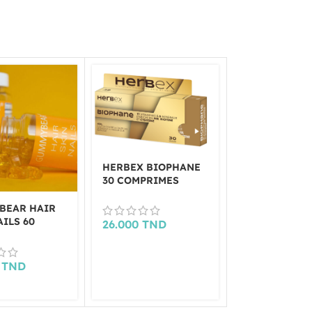
HERBEX BIOPHANE
30 COMPRIMES
BEAR HAIR
LUXEOL CHU
AILS 60
CHEVEUX
26.000
TND
ES
REACTIONNE
MOIS 90 GEL
LUXEOL
0
TND
179.000
TN