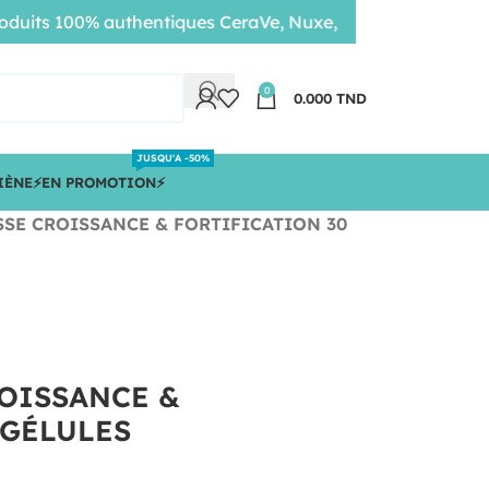
s 100% authentiques CeraVe, Nuxe, Bioderma • Livraison ra
0
0.000
TND
JUSQU'A -50%
IÈNE
⚡️EN PROMOTION⚡️
SE CROISSANCE & FORTIFICATION 30
OISSANCE &
 GÉLULES