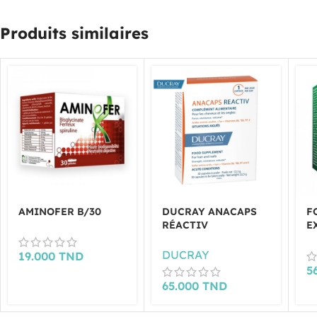
Produits similaires
AMINOFER B/30
DUCRAY ANACAPS
F
RÉACTIV
E
COMPLÉMENT
C
ALIMENTAIRE 30
DUCRAY
19.000
TND
CAPSULES
5
65.000
TND