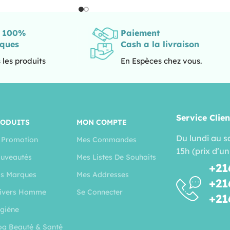
s 100%
Paiement
iques
Cash a la livraison
 les produits
En Espèces chez vous.
Service Clien
RODUITS
MON COMPTE
Du lundi au s
 Promotion
Mes Commandes
15h (prix d’un
uveautés
Mes Listes De Souhaits
+21
s Marques
Mes Addresses
+21
ivers Homme
Se Connecter
+21
giéne
og Beauté & Santé