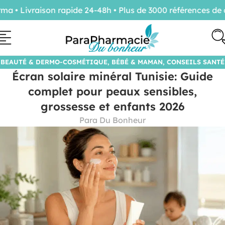
• Livraison rapide 24-48h • Plus de 3000 références de co
BEAUTÉ & DERMO-COSMÉTIQUE
,
BÉBÉ & MAMAN
,
CONSEILS SANTÉ
Écran solaire minéral Tunisie: Guide
& ASTUCES
complet pour peaux sensibles,
grossesse et enfants 2026
Para Du Bonheur