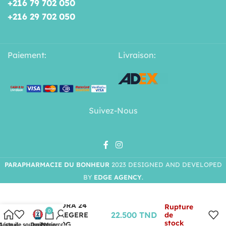
+216 79 702 050
+216 29 702 050
Paiement:
Livraison:
Suivez-Nous
PARAPHARMACIE DU BONHEUR
2023 DESIGNED AND DEVELOPED
BY
EDGE AGENCY
.
XEN HYDRA 24
Rupture
0
22.500
TND
CREME LEGERE
de
stock
SPF20 50G
Acceuil
Liste de souhaits
Deals
Panier
Mon compte