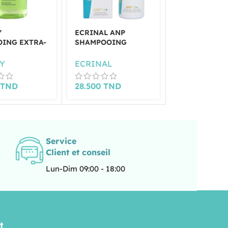
Y
ECRINAL ANP
KUORA
ING EXTRA-
SHAMPOOING
SHAMPOOING
00 ML
FORTIFIANT HOMME
CHUTE 250M
200ML
Y
ECRINAL
KUORA
0
TND
28.500
TND
30.000
TND
Service
Client et conseil
Lun-Dim 09:00 - 18:00
t