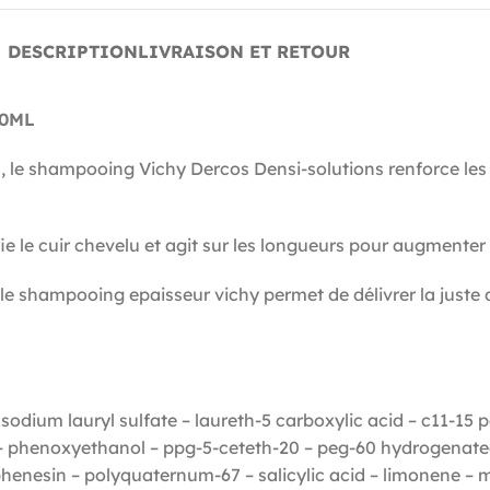
DESCRIPTION
LIVRAISON ET RETOUR
50ML
, le shampooing Vichy Dercos Densi-solutions renforce les f
le cuir chevelu et agit sur les longueurs pour augmenter l
e shampooing epaisseur vichy permet de délivrer la juste 
odium lauryl sulfate – laureth-5 carboxylic acid – c11-15 p
– phenoxyethanol – ppg-5-ceteth-20 – peg-60 hydrogenated 
henesin – polyquaternum-67 – salicylic acid – limonene – me