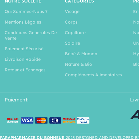
NOTRE SOCIÉTÉ
CATÉGORIES
P
Qui Sommes-Nous ?
Visage
En
Mentions Légales
Corps
No
Conditions Générales De
Capillaire
No
Vente
Solaire
Un
Paiement Sécurisé
Bébé & Maman
Hy
Livraison Rapide
Nature & Bio
Bl
Retour et Échanges
Compléments Alimentaires
Paiement:
Liv
PARAPHARMACIE DU BONHEUR
2023 DESIGNED AND DEVELOPED B