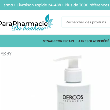
 • Livraison rapide 24-48h • Plus de 3000 références de 
VISAGE
CORPS
CAPILLAIRE
SOLAIRE
BÉBÉ