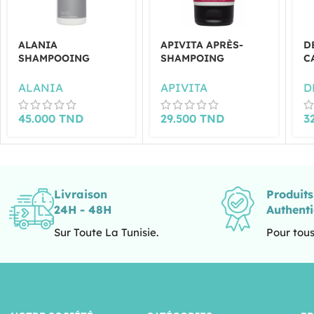
ALANIA
APIVITA APRÈS-
D
SHAMPOOING
SHAMPOING
C
RÉPARATEUR
CHEVEUX
S
PRODIGE 400ML
CLAIRSEMÉS 150ML
C
ALANIA
APIVITA
D
45.000
TND
29.500
TND
3
Livraison
Produit
24H - 48H
Authent
Sur Toute La Tunisie.
Pour tous