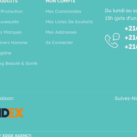
RODUITS
MON COMPTE
Du lundi au s
 Promotion
Mes Commandes
15h (prix d’un
uveautés
Mes Listes De Souhaits
+21
s Marques
Mes Addresses
+21
ivers Homme
Se Connecter
+21
giéne
og Beauté & Santé
raison:
Suivez-N
Y
EDGE AGENCY
.