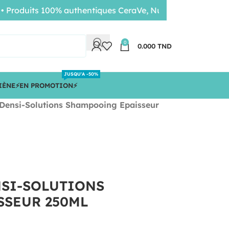
duits 100% authentiques CeraVe, Nuxe, Bioderma • Livrais
0
0.000
TND
JUSQU'A -50%
IÈNE
⚡️EN PROMOTION⚡️
 Densi-Solutions Shampooing Epaisseur
NSI-SOLUTIONS
SSEUR 250ML