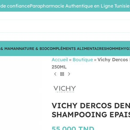
confiance
Parapharmacie Authentique en Ligne Tunisie • Pro
 & MAMAN
NATURE & BIO
COMPLÉMENTS ALIMENTAIRES
HOMME
HYG
Accueil
»
Boutique
»
Vichy Dercos
250ML
VICHY DERCOS DE
SHAMPOOING EPAI
55.000
TND